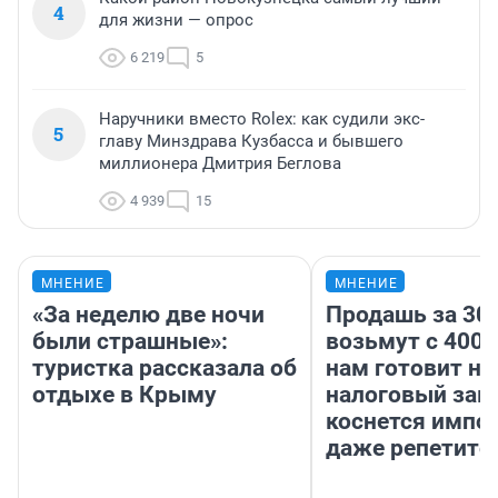
4
для жизни — опрос
6 219
5
Наручники вместо Rolex: как судили экс-
5
главу Минздрава Кузбасса и бывшего
миллионера Дмитрия Беглова
4 939
15
МНЕНИЕ
МНЕНИЕ
«За неделю две ночи
Продашь за 300
были страшные»:
возьмут с 4000
туристка рассказала об
нам готовит н
отдыхе в Крыму
налоговый зако
коснется импор
даже репетито