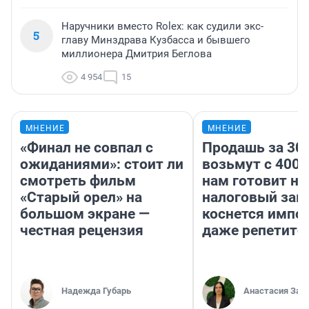
Наручники вместо Rolex: как судили экс-
5
главу Минздрава Кузбасса и бывшего
миллионера Дмитрия Беглова
4 954
15
МНЕНИЕ
МНЕНИЕ
«Финал не совпал с
Продашь за 300
ожиданиями»: стоит ли
возьмут с 4000
смотреть фильм
нам готовит н
«Старый орел» на
налоговый зако
большом экране —
коснется импор
честная рецензия
даже репетито
Надежда Губарь
Анастасия Зав