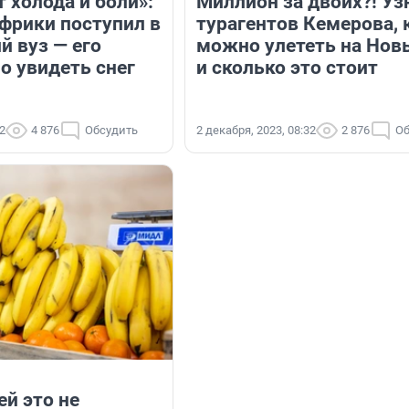
т холода и боли»:
Миллион за двоих?! Уз
Африки поступил в
турагентов Кемерова, 
й вуз — его
можно улететь на Нов
о увидеть снег
и сколько это стоит
02
4 876
Обсудить
2 декабря, 2023, 08:32
2 876
Об
ей это не