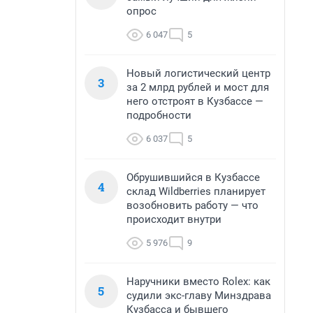
опрос
6 047
5
Новый логистический центр
3
за 2 млрд рублей и мост для
него отстроят в Кузбассе —
подробности
6 037
5
Обрушившийся в Кузбассе
4
склад Wildberries планирует
возобновить работу — что
происходит внутри
5 976
9
Наручники вместо Rolex: как
5
судили экс-главу Минздрава
Кузбасса и бывшего