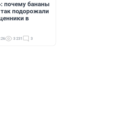
»: почему бананы
 так подорожали
ценники в
:26
3 231
3