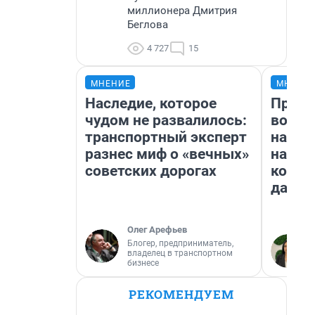
миллионера Дмитрия
Беглова
4 727
15
МНЕНИЕ
МНЕНИ
Наследие, которое
Прода
чудом не развалилось:
возьм
транспортный эксперт
нам г
разнес миф о «вечных»
налог
советских дорогах
косне
даже 
Олег Арефьев
Блогер, предприниматель,
владелец в транспортном
бизнесе
РЕКОМЕНДУЕМ