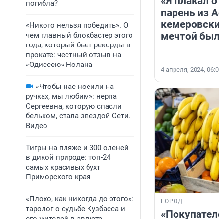
«Я плакал о
погибла?
парень из 
кемеровски
«Никого нельзя победить». О
мечтой был
чем главный блокбастер этого
года, который бьет рекорды в
прокате: честный отзыв на
«Одиссею» Нолана
4 апреля, 2024, 06:
«Чтобы нас носили на
ручках, мы любим»: нерпа
Сергеевна, которую спасли
бельком, стала звездой Сети.
Видео
Тигры на пляже и 300 оленей
в дикой природе: топ-24
самых красивых бухт
Приморского края
«Плохо, как никогда до этого»:
ГОРОД
таролог о судьбе Кузбасса и
«Покупател
его жителей в августе