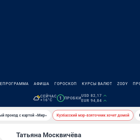
ЛЕПРОГРАММА
АФИША
ГОРОСКОП
КУРСЫ ВАЛЮТ
ZODY
ПР
USD 82,17
СЕЙЧАС
1
ПРОБКИ
+16°C
EUR 94,84
ый проезд с картой «Мир»
Кузбасский мэр-взяточник хочет домой
Татьяна Москвичёва