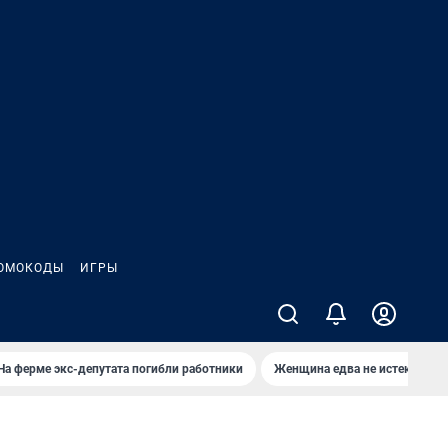
ОМОКОДЫ
ИГРЫ
На ферме экс-депутата погибли работники
Женщина едва не истекла кро