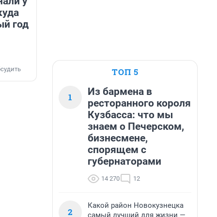
нали у
куда
ый год
судить
ТОП 5
Из бармена в
1
ресторанного короля
Кузбасса: что мы
знаем о Печерском,
бизнесмене,
спорящем с
губернаторами
14 270
12
Какой район Новокузнецка
2
самый лучший для жизни —