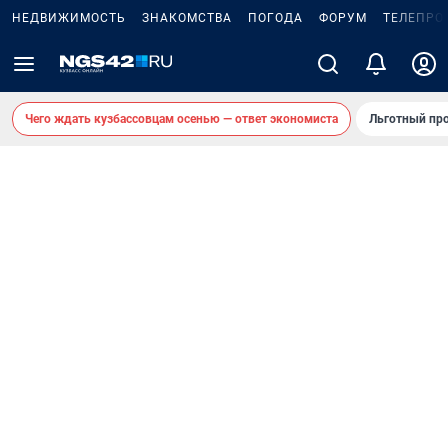
НЕДВИЖИМОСТЬ
ЗНАКОМСТВА
ПОГОДА
ФОРУМ
ТЕЛЕПРО
Чего ждать кузбассовцам осенью — ответ экономиста
Льготный про