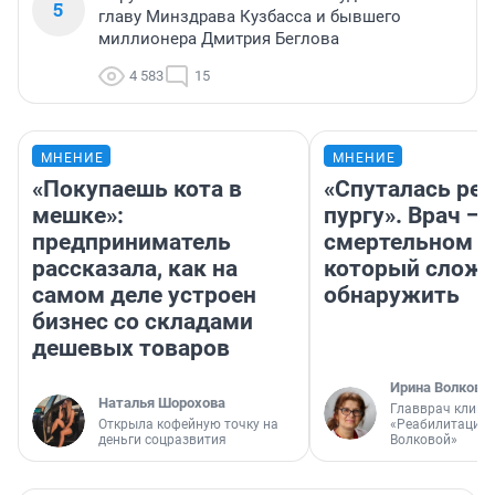
5
главу Минздрава Кузбасса и бывшего
миллионера Дмитрия Беглова
4 583
15
МНЕНИЕ
МНЕНИЕ
«Покупаешь кота в
«Спуталась реч
мешке»:
пургу». Врач — 
предприниматель
смертельном д
рассказала, как на
который слож
самом деле устроен
обнаружить
бизнес со складами
дешевых товаров
Ирина Волкова
Наталья Шорохова
Главврач клини
Открыла кофейную точку на
«Реабилитация 
деньги соцразвития
Волковой»