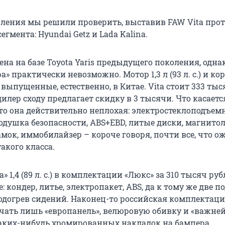
вления мы решили проверить, выставив FAW Vita прот
егмента: Hyundai Getz и Lada Kalina.
ена на базе Toyota Yaris предыдущего поколения, одна
а» практически невозможно. Мотор 1,3 л (93 л. с.) и ко
 выпущенные, естественно, в Китае. Vita стоит 333 ты
дилер сходу предлагает скидку в 3 тысячи. Что касаетс
то она действительно неплохая: электростеклоподъем
одушка безопасности, ABS+EBD, литые диски, магнитол
мок, иммобилайзер – короче говоря, почти все, что 
акого класса.
» 1,4 (89 л. с.) в комплектации «Люкс» за 310 тысяч ру
: кондер, литье, электропакет, ABS, да к тому же две 
подогрев сидений. Наконец-то российская комплектац
чать лишь «европанель», велюровую обивку и «важне
каких-нибудь хромированных накладок на бампера.