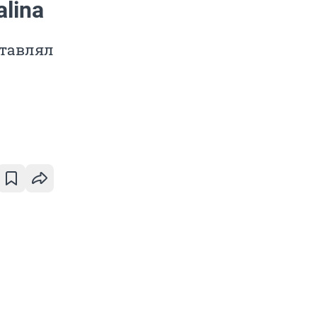
alina
ставлял