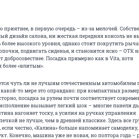
но приятнее, в первую очередь – из-за мелочей. Собств
лый дизайн салона, ни жесткая передняя консоль не в
 более высокого уровня, однако стоит покрутить рыч
почки, подвигать сиденья, и становится ясно – ОТК н
т добросовестнее. Посадка примерно как в Vita, хотя
я более «влитым».
ется чуть ли не лучшим отечественным автомобилем 
 какой-то мере это оправдано: при компактных размер
сторно, посадка за рулем почти соответствует соврем
 исполнение вызывает легкий шок – многие панели д
тина нагоняет тоску, а усилия на ручках управления
ечкой не лучше, чем в древней классике. Здесь все гр
, если честно, «Калина» больше напоминает самоделку,
кт. Конечно, машина уже не новая, но полтора года – р