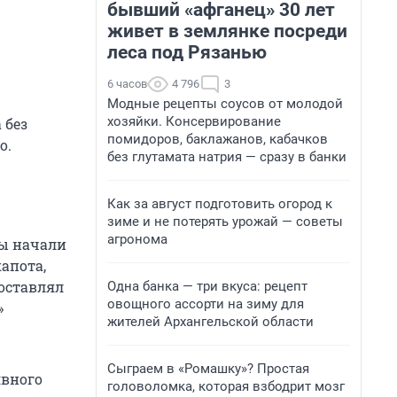
бывший «афганец» 30 лет
живет в землянке посреди
леса под Рязанью
6 часов
4 796
3
Модные рецепты соусов от молодой
хозяйки. Консервирование
 без
помидоров, баклажанов, кабачков
о.
без глутамата натрия — сразу в банки
Как за август подготовить огород к
зиме и не потерять урожай — советы
агронома
мы начали
апота,
составлял
Одна банка — три вкуса: рецепт
овощного ассорти на зиму для
»
жителей Архангельской области
Сыграем в «Ромашку»? Простая
явного
головоломка, которая взбодрит мозг