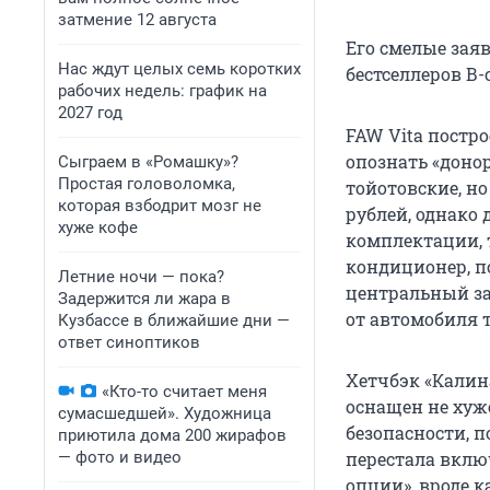
затмение 12 августа
Его смелые зая
Нас ждут целых семь коротких
бестселлеров В-с
рабочих недель: график на
2027 год
FAW Vita постро
опознать «донор
Сыграем в «Ромашку»?
Простая головоломка,
тойотовские, но
которая взбодрит мозг не
рублей, однако 
хуже кофе
комплектации, 
кондиционер, п
Летние ночи — пока?
центральный за
Задержится ли жара в
от автомобиля т
Кузбассе в ближайшие дни —
ответ синоптиков
Хетчбэк «Калина
«Кто-то считает меня
оснащен не хуже
сумасшедшей». Художница
безопасности, 
приютила дома 200 жирафов
— фото и видео
перестала вклю
опции», вроде 