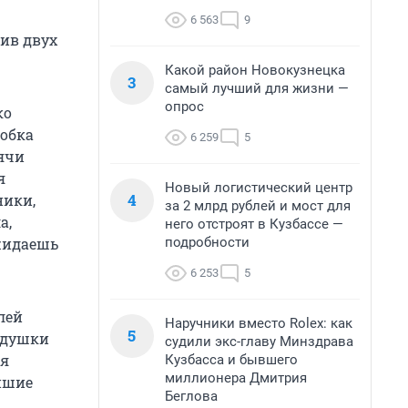
6 563
9
ив двух
Какой район Новокузнецка
3
самый лучший для жизни —
опрос
ко
робка
6 259
5
сячи
я
Новый логистический центр
4
ники,
за 2 млрд рублей и мост для
а,
него отстроят в Кузбассе —
подробности
ожидаешь
6 253
5
блей
Наручники вместо Rolex: как
5
подушки
судили экс-главу Минздрава
ия
Кузбасса и бывшего
миллионера Дмитрия
йшие
Беглова