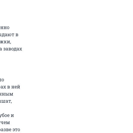
енно
ыдают в
ажки,
а заводах
по
ах в ней
енным
ышат,
убое и
 чем
азве это