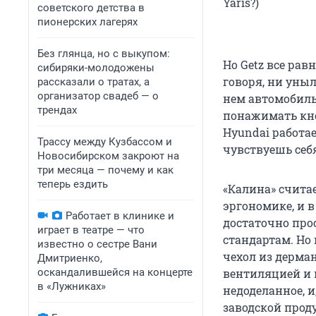
Yaris?)
советского детства в
пионерских лагерях
Без глянца, но с выкупом:
Но Getz все рав
сибиряки-молодожены
говоря, ни уны
рассказали о тратах, а
организатор свадеб — о
нем автомобиль
трендах
понажимать кно
Hyundai работае
Трассу между Кузбассом и
чувствуешь себ
Новосибирском закроют на
три месяца — почему и как
теперь ездить
«Калина» счита
эргономике, и в
Работает в клинике и
достаточно про
играет в театре — что
стандартам. Но
известно о сестре Вани
чехол из дерман
Дмитриенко,
оскандалившейся на концерте
вентиляцией и п
в «Лужниках»
недоделанное, и
заводской проду