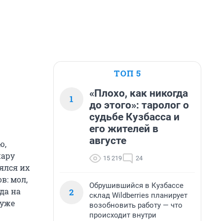
ТОП 5
«Плохо, как никогда
1
до этого»: таролог о
судьбе Кузбасса и
его жителей в
августе
ю,
пару
15 219
24
ялся их
в: мол,
Обрушившийся в Кузбассе
да на
2
склад Wildberries планирует
 уже
возобновить работу — что
происходит внутри