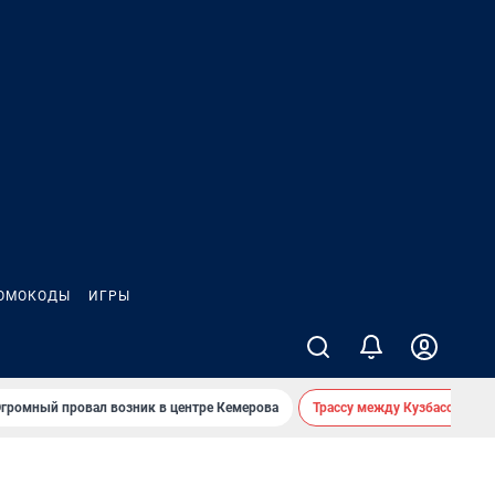
ОМОКОДЫ
ИГРЫ
громный провал возник в центре Кемерова
Трассу между Кузбассом и 