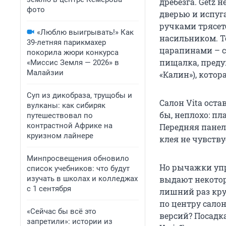
дребезга. Getz 
фото
дверью и испуг
ручками трясетс
«Люблю выигрывать!» Как
насильником. Т
39-летняя парикмахер
царапинами – ст
покорила жюри конкурса
пищалка, преду
«Миссис Земля — 2026» в
Малайзии
«Калин»), котор
Суп из дикобраза, трущобы и
Салон Vita оста
вулканы: как сибиряк
бы, неплохо: пл
путешествовал по
контрастной Африке на
Передняя панель
круизном лайнере
клея не чувству
Минпросвещения обновило
Но рычажки упр
список учебников: что будут
изучать в школах и колледжах
выдают некотор
с 1 сентября
лишний раз кру
по центру сало
«Сейчас бы всё это
версий? Посадка
запретили»: истории из