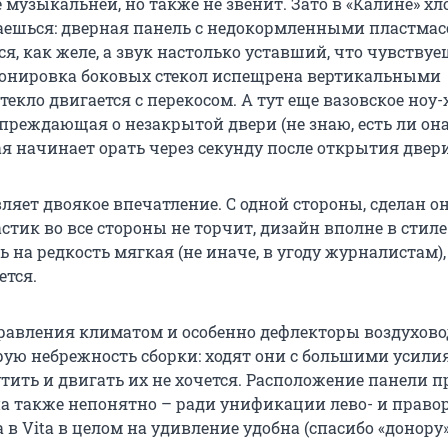
не музыкальней, но также не звенит. Зато в «Калине» х
аешься: дверная панель с недокормленными пластма
я, как желе, а звук настолько уставший, что чувствуе
онировка боковых стекол испещрена вертикальными
екло двигается с перекосом. А тут еще вазовское ноу-
преждающая о незакрытой двери (не знаю, есть ли она
ая начинает орать через секунду после открытия двери
вляет двоякое впечатление. С одной стороны, сделан он
астик во все стороны не торчит, дизайн вполне в стиле 
 на редкость мягкая (не иначе, в угоду журналистам),
ется.
авления климатом и особенно дефлекторы воздухово
ую небрежность сборки: ходят они с большими усили
тить и двигать их не хочется. Расположение панели 
на также непонятно – ради унификации лево- и право
 в Vita в целом на удивление удобна (спасибо «донору»