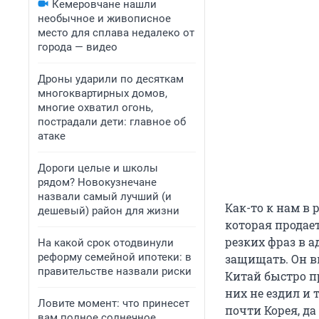
Кемеровчане нашли
необычное и живописное
место для сплава недалеко от
города — видео
Дроны ударили по десяткам
многоквартирных домов,
многие охватил огонь,
пострадали дети: главное об
атаке
Дороги целые и школы
рядом? Новокузнечане
назвали самый лучший (и
Как-то к нам в
дешевый) район для жизни
которая продает
резких фраз в а
На какой срок отодвинули
реформу семейной ипотеки: в
защищать. Он в
правительстве назвали риски
Китай быстро пр
них не ездил и 
Ловите момент: что принесет
почти Корея, да
вам полное солнечное