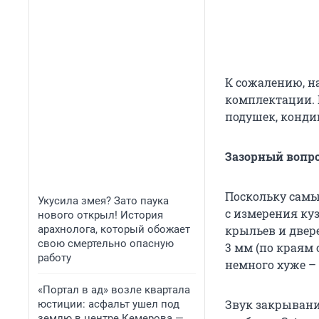
К сожалению, на
комплектации. 
подушек, кондиц
Зазорный вопр
Поскольку самы
Укусила змея? Зато паука
с измерения ку
нового открыл! История
арахнолога, который обожает
крыльев и двер
свою смертельно опасную
3 мм (по краям
работу
немного хуже – 
«Портал в ад» возле квартала
Звук закрывани
юстиции: асфальт ушел под
землю в центре Кемерова —