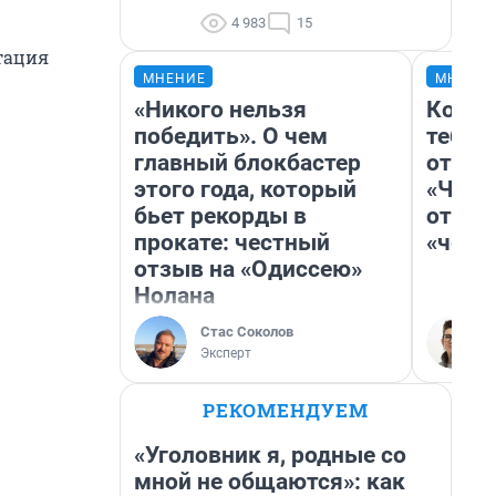
4 983
15
ктация
МНЕНИЕ
МНЕНИ
«Никого нельзя
Колоб
победить». О чем
тебя 
главный блокбастер
отлож
этого года, который
«Чело
бьет рекорды в
отзыв
прокате: честный
«чело
отзыв на «Одиссею»
Нолана
Стас Соколов
Эксперт
РЕКОМЕНДУЕМ
«Уголовник я, родные со
мной не общаются»: как