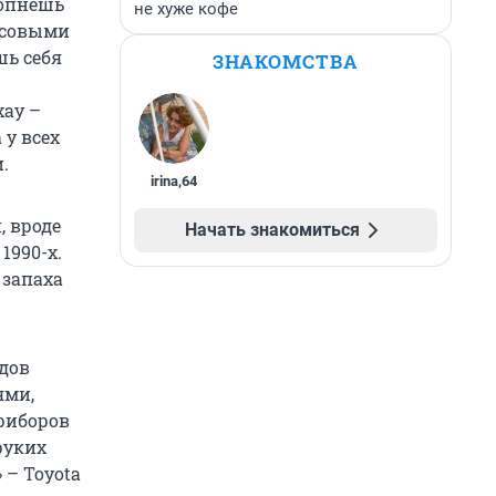
лопнешь
не хуже кофе
ссовыми
шь себя
ЗНАКОМСТВА
хау –
 у всех
.
irina
,
64
, вроде
Начать знакомиться
1990-х.
 запаха
дов
ями,
приборов
руких
 – Toyota