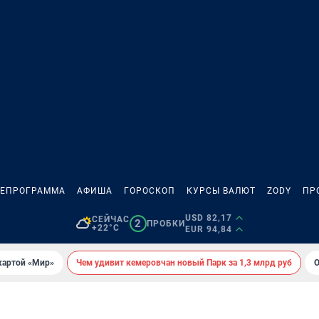
ЛЕПРОГРАММА
АФИША
ГОРОСКОП
КУРСЫ ВАЛЮТ
ZODY
ПР
USD 82,17
СЕЙЧАС
2
ПРОБКИ
+22°C
EUR 94,84
картой «Мир»
Чем удивит кемеровчан новый Парк за 1,3 млрд руб
О