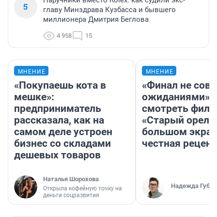
5
главу Минздрава Кузбасса и бывшего
миллионера Дмитрия Беглова
4 958
15
МНЕНИЕ
МНЕНИЕ
«Покупаешь кота в
«Финал не совп
мешке»:
ожиданиями»: 
предприниматель
смотреть фил
рассказала, как на
«Старый орел» 
самом деле устроен
большом экран
бизнес со складами
честная рецен
дешевых товаров
Наталья Шорохова
Надежда Губар
Открыла кофейную точку на
деньги соцразвития