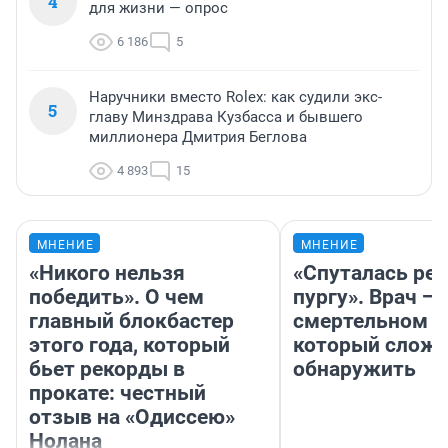
4
для жизни — опрос
6 186
5
Наручники вместо Rolex: как судили экс-
5
главу Минздрава Кузбасса и бывшего
миллионера Дмитрия Беглова
4 893
15
МНЕНИЕ
МНЕНИЕ
«Никого нельзя
«Спуталась реч
победить». О чем
пургу». Врач — 
главный блокбастер
смертельном д
этого года, который
который слож
бьет рекорды в
обнаружить
прокате: честный
отзыв на «Одиссею»
Нолана