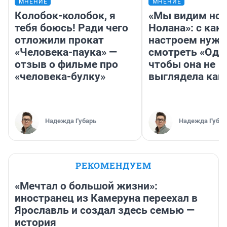
МНЕНИЕ
МНЕНИЕ
Колобок-колобок, я
«Мы видим нов
тебя боюсь! Ради чего
Нолана»: с как
отложили прокат
настроем нужн
«Человека-паука» —
смотреть «Оди
отзыв о фильме про
чтобы она не
«человека-булку»
выглядела как
Надежда Губарь
Надежда Губар
РЕКОМЕНДУЕМ
«Мечтал о большой жизни»:
иностранец из Камеруна переехал в
Ярославль и создал здесь семью —
история