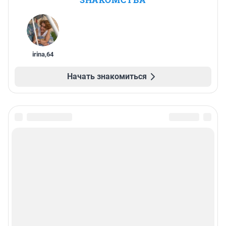
irina
,
64
Начать знакомиться