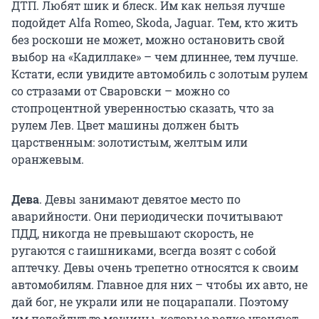
ДТП. Любят шик и блеск. Им как нельзя лучше
подойдет Alfa Romeo, Skoda, Jaguar. Тем, кто жить
без роскоши не может, можно остановить свой
выбор на «Кадиллаке» – чем длиннее, тем лучше.
Кстати, если увидите автомобиль с золотым рулем
со стразами от Сваровски – можно со
стопроцентной уверенностью сказать, что за
рулем Лев. Цвет машины должен быть
царственным: золотистым, желтым или
оранжевым.
Дева
. Девы занимают девятое место по
аварийности. Они периодически почитывают
ПДД, никогда не превышают скорость, не
ругаются с гаишниками, всегда возят с собой
аптечку. Девы очень трепетно относятся к своим
автомобилям. Главное для них – чтобы их авто, не
дай бог, не украли или не поцарапали. Поэтому
им подойдут те машины, которые редко угоняют.