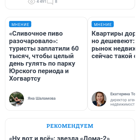
4 491
8
МНЕНИЕ
МНЕНИЕ
«Сливочное пиво
Квартиры дор
разочаровало»:
но дешевеют: 
туристы заплатили 60
рынок недвиж
тысяч, чтобы целый
сейчас такой 
день гулять по парку
Юрского периода и
Хогвартсу
Екатерина Торо
Яна Шаламова
директор агентс
недвижимости
РЕКОМЕНДУЕМ
«Ну вот и всё»: звезда «Дома-2»