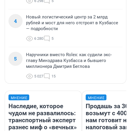
6 298
5
Новый логистический центр за 2 млрд
4
рублей и мост для него отстроят в Кузбассе
— подробности
6 280
5
Наручники вместо Rolex: как судили экс-
5
главу Минздрава Кузбасса и бывшего
миллионера Дмитрия Беглова
5 027
15
МНЕНИЕ
МНЕНИЕ
Наследие, которое
Продашь за 300
чудом не развалилось:
возьмут с 4000
транспортный эксперт
нам готовит н
разнес миф о «вечных»
налоговый зако