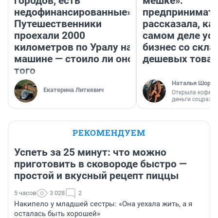
городов, есть
мешке»:
недофинансированные».
предпринимат
Путешественники
рассказала, как
проехали 2000
самом деле ус
километров по Уралу на
бизнес со скл
машине — стоило ли оно
дешевых това
того
Наталья Шорох
Екатерина Литкевич
Открыла кофейн
деньги соцразв
РЕКОМЕНДУЕМ
Успеть за 25 минут: что можно
приготовить в сковороде быстро —
простой и вкусный рецепт пиццы
5 часов
3 028
2
Накипело у младшей сестры: «Она уехала жить, а я
осталась быть хорошей»