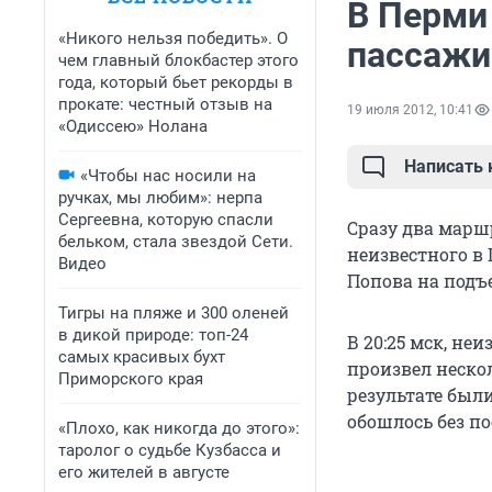
В Перми
«Никого нельзя победить». О
пассаж
чем главный блокбастер этого
года, который бьет рекорды в
прокате: честный отзыв на
19 июля 2012, 10:41
«Одиссею» Нолана
Написать
«Чтобы нас носили на
ручках, мы любим»: нерпа
Сергеевна, которую спасли
Сразу два марш
бельком, стала звездой Сети.
неизвестного в 
Видео
Попова на подъ
Тигры на пляже и 300 оленей
в дикой природе: топ-24
В 20:25 мск, не
самых красивых бухт
произвел неско
Приморского края
результате были
обошлось без п
«Плохо, как никогда до этого»:
таролог о судьбе Кузбасса и
его жителей в августе