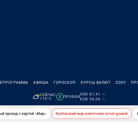
ЛЕПРОГРАММА
АФИША
ГОРОСКОП
КУРСЫ ВАЛЮТ
ZODY
ПР
USD 81,41
СЕЙЧАС
3
ПРОБКИ
+16°C
EUR 94,06
ый проезд с картой «Мир»
Кузбасский мэр-взяточник хочет домой