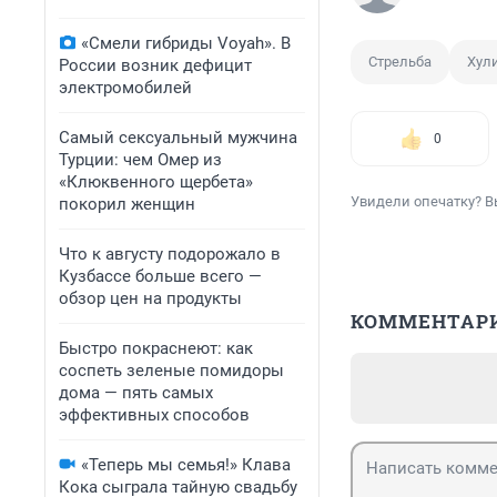
«Смели гибриды Voyah». В
Стрельба
Хул
России возник дефицит
электромобилей
Самый сексуальный мужчина
0
Турции: чем Омер из
«Клюквенного щербета»
Увидели опечатку? В
покорил женщин
Что к августу подорожало в
Кузбассе больше всего —
обзор цен на продукты
КОММЕНТАР
Быстро покраснеют: как
соспеть зеленые помидоры
дома — пять самых
эффективных способов
«Теперь мы семья!» Клава
Кока сыграла тайную свадьбу