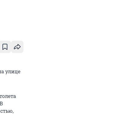
на улице
толета
 В
астью,