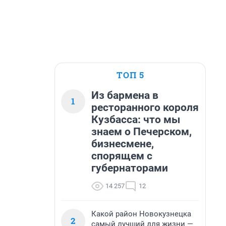
ТОП 5
Из бармена в
1
ресторанного короля
Кузбасса: что мы
знаем о Печерском,
бизнесмене,
спорящем с
губернаторами
14 257
12
Какой район Новокузнецка
2
самый лучший для жизни —