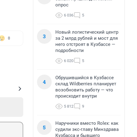
опрос
6 036
5
Новый логистический центр
3
за 2 млрд рублей и мост для
0
него отстроят в Кузбассе —
подробности
6 020
5
Обрушившийся в Кузбассе
4
склад Wildberries планирует
возобновить работу — что
происходит внутри
5 812
9
Наручники вместо Rolex: как
5
судили экс-главу Минздрава
Кузбасса и бывшего