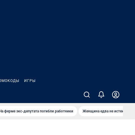
ОМОКОДЫ
ИГРЫ
На ферме экс-депутата погибли работники
Женщина едва не истекла кро