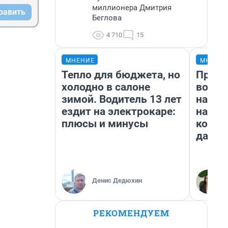
миллионера Дмитрия
равить
Беглова
4 710
15
МНЕНИЕ
МНЕНИ
Тепло для бюджета, но
Прода
холодно в салоне
возьм
зимой. Водитель 13 лет
нам г
ездит на электрокаре:
налог
плюсы и минусы
косне
даже 
Денис Дедюхин
РЕКОМЕНДУЕМ