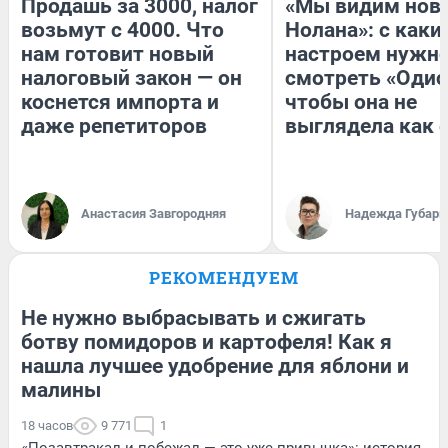
Продашь за 3000, налог
«Мы видим нов
возьмут с 4000. Что
Нолана»: с каки
нам готовит новый
настроем нужн
налоговый закон — он
смотреть «Одис
коснется импорта и
чтобы она не
даже репетиторов
выглядела как 
Анастасия Завгородняя
Надежда Губарь
РЕКОМЕНДУЕМ
Не нужно выбрасывать и сжигать
ботву помидоров и картофеля! Как я
нашла лучшее удобрение для яблони и
малины
18 часов
9 771
1
«Позавтракал и побежал — это уже привычка»: история