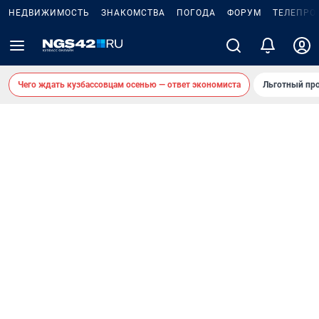
НЕДВИЖИМОСТЬ
ЗНАКОМСТВА
ПОГОДА
ФОРУМ
ТЕЛЕПРО
Чего ждать кузбассовцам осенью — ответ экономиста
Льготный про