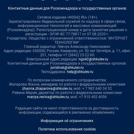
Контактные данные для Роскомнадзора и государственных органов
Сетевое издание «NGS42.RU» (18+)
Зарегистрировано Федеральной службой по надзору в сфере связи,
информационных технологий и массовых коммуникаций
(Роскомнадзор). Регистрационный номер и дата принятия решения о
регистрации - ЭЛ № ФС 77-78817 от 07.08.2020 г.
Учредитель: Общество с ограниченной ответственностью "ИНТЕРНЕТ
ТЕХНОЛОГИИ"
Главный редактор: Левчук Александр Николаевич
Адрес редакции: 650000, Россия, Кемерово, ул. 50 лет Октября, д. 11, офис
201, телефон +7 (3842) 23-22-60
Электронный адрес редакции:
ngs42@shkulev.ru
Контактные данные для Роскомнадзора и государственных органов:
juristnsk@shkulev.ru
Техподдержка:
help@shkulev.ru
По вопросам коммерческого сотрудничества:
Жапарова Жанна, менеджер по работе с федеральными клиентами
zhanna.zhaparova@shkulev.ru
, моб. + 7 982 640 34 32
Ревина Мария, директор по работе с федеральными клиентами
mariya.revina@shkulev.ru
, моб. +7 910 402 4056
Редакция сайта не несет ответственности за достоверность
информации, содержащейся в рекламных объявлениях.
Информация об ограничениях
Политика использования cookies