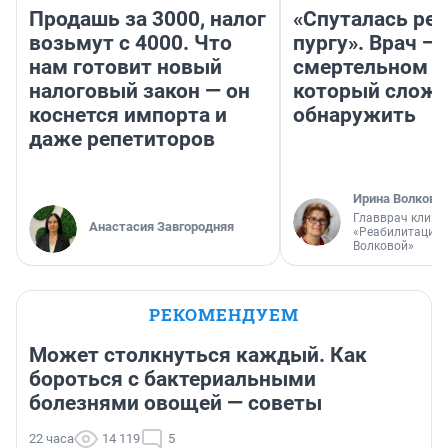
Продашь за 3000, налог
«Спуталась реч
возьмут с 4000. Что
пургу». Врач — 
нам готовит новый
смертельном д
налоговый закон — он
который слож
коснется импорта и
обнаружить
даже репетиторов
Ирина Волкова
Главврач клини
Анастасия Завгородняя
«Реабилитация 
Волковой»
РЕКОМЕНДУЕМ
Может столкнуться каждый. Как
бороться с бактериальными
болезнями овощей — советы
22 часа
14 119
5