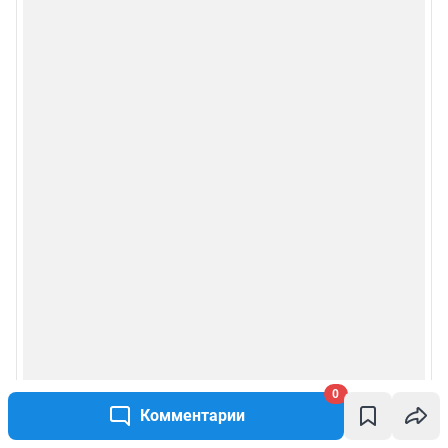
Рекомендательные системы
Политика конфиденциальности и обработки персональных данных и
правила использования сайта
© ООО «Сеть городских порталов»
© ООО «Интернет Технологии»
0
Комментарии