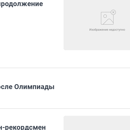
 продолжение
после Олимпиады
он-рекордсмен