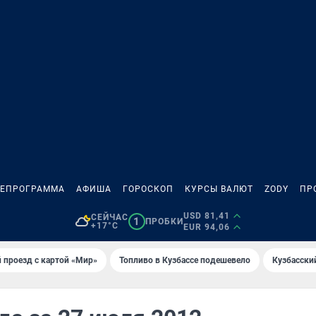
ЛЕПРОГРАММА
АФИША
ГОРОСКОП
КУРСЫ ВАЛЮТ
ZODY
ПР
USD 81,41
СЕЙЧАС
1
ПРОБКИ
+17°C
EUR 94,06
 проезд с картой «Мир»
Топливо в Кузбассе подешевело
Кузбасски