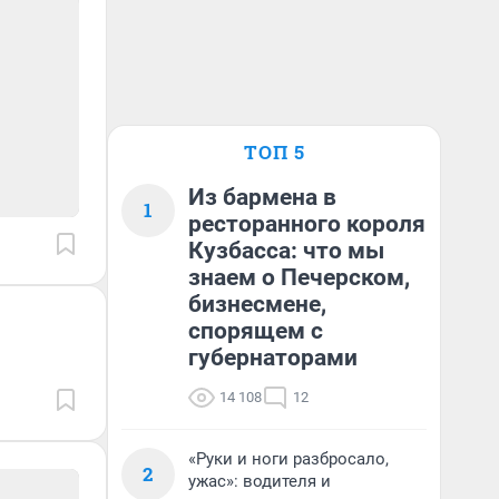
ТОП 5
Из бармена в
1
ресторанного короля
Кузбасса: что мы
знаем о Печерском,
бизнесмене,
спорящем с
губернаторами
14 108
12
«Руки и ноги разбросало,
2
ужас»: водителя и