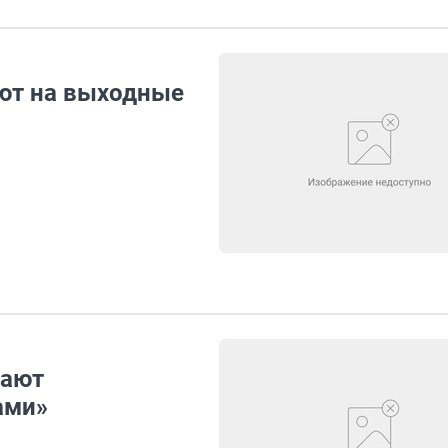
ют на выходные
вают
ами»