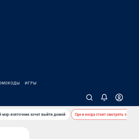
ОМОКОДЫ
ИГРЫ
й мэр-взяточник хочет выйти домой
Где и когда стоит смотреть звездоп