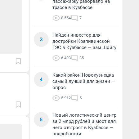
пассажирку разорвало на
трассе в Кузбассе
8 554
7
Найден инвестор для
3
достройки Крапивинской
ГЭС в Кузбассе — зам Шойгу
6 493
35
Какой район Новокузнецка
4
самый лучший для жизни —
опрос
5 912
5
Новый логистический центр
5
за 2 млрд рублей и мост для
него отстроят в Кузбассе —
подробности