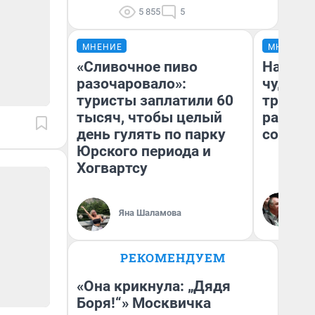
5 855
5
МНЕНИЕ
МНЕНИЕ
«Сливочное пиво
Наслед
разочаровало»:
чудом 
туристы заплатили 60
трансп
тысяч, чтобы целый
разнес
день гулять по парку
советс
Юрского периода и
Хогвартсу
Ол
Бл
Яна Шаламова
вл
би
РЕКОМЕНДУЕМ
«Она крикнула: „Дядя
Боря!“» Москвичка