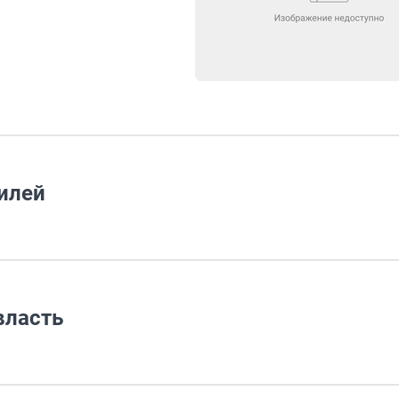
илей
власть