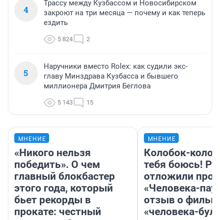
Трассу между Кузбассом и Новосибирском
4
закроют на три месяца — почему и как теперь
ездить
5 824
2
Наручники вместо Rolex: как судили экс-
5
главу Минздрава Кузбасса и бывшего
миллионера Дмитрия Беглова
5 143
15
МНЕНИЕ
МНЕНИЕ
«Никого нельзя
Колобок-колобо
победить». О чем
тебя боюсь! Ра
главный блокбастер
отложили прок
этого года, который
«Человека-пау
бьет рекорды в
отзыв о фильм
прокате: честный
«человека-бул