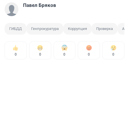
Павел Бряков
ГИБДД
Генпрокуратура
Коррупция
Проверка
Авт
0
0
0
0
0