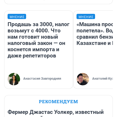
МНЕНИЕ
МНЕНИЕ
Продашь за 3000, налог
«Машина прост
возьмут с 4000. Что
полетела». Вод
нам готовит новый
сравнил бензин
налоговый закон — он
Казахстане и Р
коснется импорта и
даже репетиторов
Анастасия Завгородняя
Анатолий Кузн
РЕКОМЕНДУЕМ
Фермер Джастас Уолкер, известный