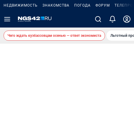
НЕДВИЖИМОСТЬ
ЗНАКОМСТВА
ПОГОДА
ФОРУМ
ТЕЛЕПРО
Чего ждать кузбассовцам осенью — ответ экономиста
Льготный про