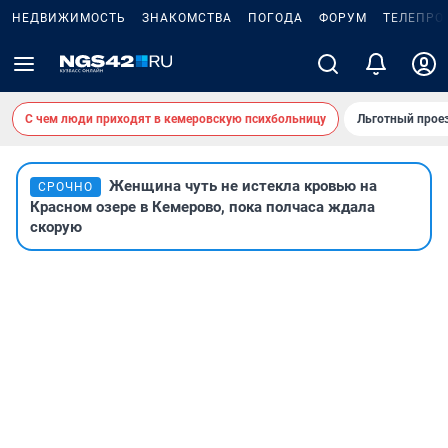
НЕДВИЖИМОСТЬ
ЗНАКОМСТВА
ПОГОДА
ФОРУМ
ТЕЛЕПРО
С чем люди приходят в кемеровскую психбольницу
Льготный проез
Женщина чуть не истекла кровью на
СРОЧНО
Красном озере в Кемерово, пока полчаса ждала
скорую