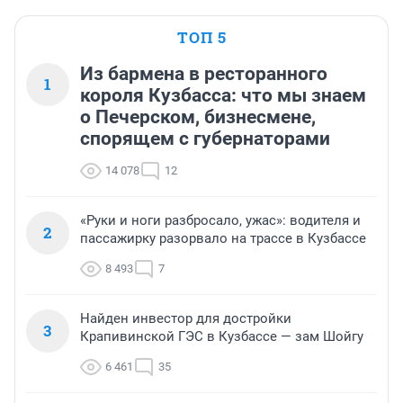
ТОП 5
Из бармена в ресторанного
1
короля Кузбасса: что мы знаем
о Печерском, бизнесмене,
спорящем с губернаторами
14 078
12
«Руки и ноги разбросало, ужас»: водителя и
2
пассажирку разорвало на трассе в Кузбассе
8 493
7
Найден инвестор для достройки
3
Крапивинской ГЭС в Кузбассе — зам Шойгу
6 461
35