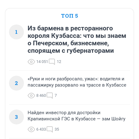
ТОП 5
Из бармена в ресторанного
1
короля Кузбасса: что мы знаем
о Печерском, бизнесмене,
спорящем с губернаторами
14 051
12
«Руки и ноги разбросало, ужас»: водителя и
2
пассажирку разорвало на трассе в Кузбассе
8 460
7
Найден инвестор для достройки
3
Крапивинской ГЭС в Кузбассе — зам Шойгу
6 433
35