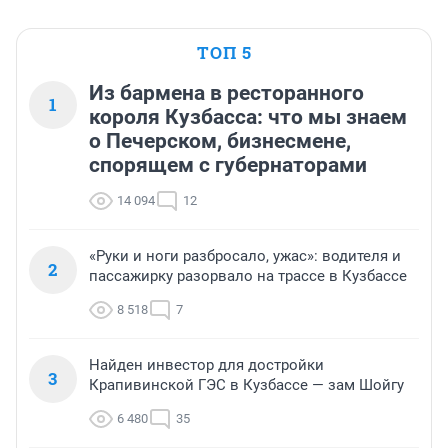
ТОП 5
Из бармена в ресторанного
1
короля Кузбасса: что мы знаем
о Печерском, бизнесмене,
спорящем с губернаторами
14 094
12
«Руки и ноги разбросало, ужас»: водителя и
2
пассажирку разорвало на трассе в Кузбассе
8 518
7
Найден инвестор для достройки
3
Крапивинской ГЭС в Кузбассе — зам Шойгу
6 480
35