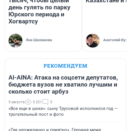
тысяч, чтобы целый
Казахстане и Р
день гулять по парку
Юрского периода и
Хогвартсу
Яна Шаламова
Анатолий Кузн
РЕКОМЕНДУЕМ
AI-AINA: Атака на соцсети депутатов,
бюджета вузов не хватило лучшим и
сколько стоит арбуз
5 августа
5 221
3
«Все еще в шоке»: сыну Трусовой исполнился год —
трогательный пост и фото
«Так неожиданно и приятно». Героиня мема