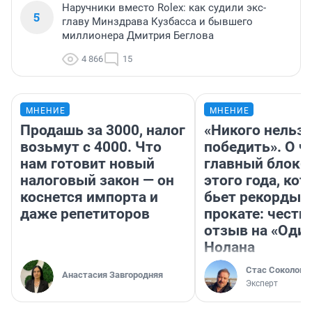
Наручники вместо Rolex: как судили экс-
5
главу Минздрава Кузбасса и бывшего
миллионера Дмитрия Беглова
4 866
15
МНЕНИЕ
МНЕНИЕ
Продашь за 3000, налог
«Никого нельз
возьмут с 4000. Что
победить». О ч
нам готовит новый
главный блокб
налоговый закон — он
этого года, ко
коснется импорта и
бьет рекорды 
даже репетиторов
прокате: честн
отзыв на «Оди
Нолана
Стас Соколов
Анастасия Завгородняя
Эксперт