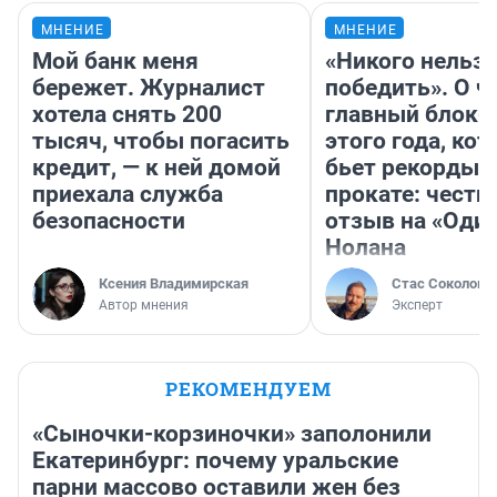
МНЕНИЕ
МНЕНИЕ
Мой банк меня
«Никого нельз
бережет. Журналист
победить». О ч
хотела снять 200
главный блокб
тысяч, чтобы погасить
этого года, ко
кредит, — к ней домой
бьет рекорды 
приехала служба
прокате: честн
безопасности
отзыв на «Оди
Нолана
Ксения Владимирская
Стас Соколов
Автор мнения
Эксперт
РЕКОМЕНДУЕМ
«Сыночки-корзиночки» заполонили
Екатеринбург: почему уральские
парни массово оставили жен без