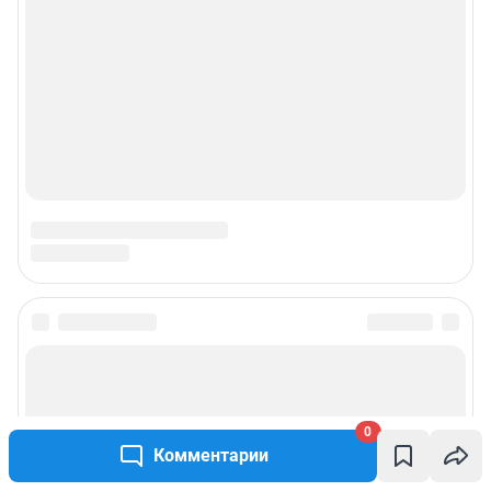
О компании
Наши награды
Наши вакансии
Техподдержка
Предвыборная агитация
Все города сети
Мобильное приложение
Google Play
App Store
0
Комментарии
Мы в соцсетях