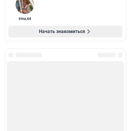
irina
,
64
Начать знакомиться