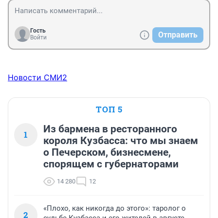
Гость
Отправить
Войти
Новости СМИ2
ТОП 5
Из бармена в ресторанного
1
короля Кузбасса: что мы знаем
о Печерском, бизнесмене,
спорящем с губернаторами
14 280
12
«Плохо, как никогда до этого»: таролог о
2
судьбе Кузбасса и его жителей в августе