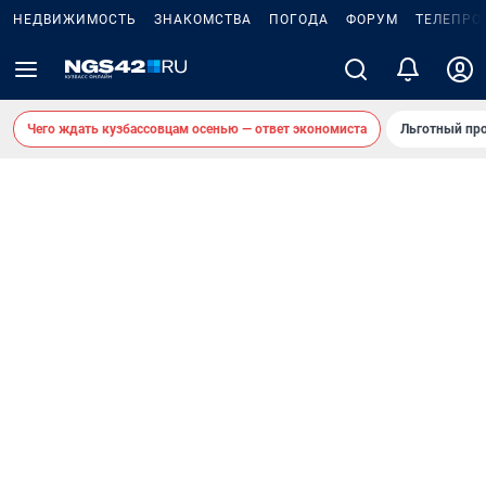
НЕДВИЖИМОСТЬ
ЗНАКОМСТВА
ПОГОДА
ФОРУМ
ТЕЛЕПРО
Чего ждать кузбассовцам осенью — ответ экономиста
Льготный про