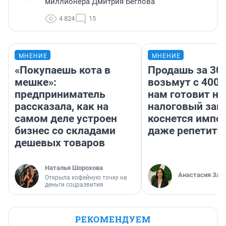
миллионера Дмитрия Беглова
4 824
15
МНЕНИЕ
МНЕНИЕ
«Покупаешь кота в
Продашь за 300
мешке»:
возьмут с 4000
предприниматель
нам готовит н
рассказала, как на
налоговый зако
самом деле устроен
коснется импор
бизнес со складами
даже репетито
дешевых товаров
Наталья Шорохова
Анастасия Зав
Открыла кофейную точку на
деньги соцразвития
РЕКОМЕНДУЕМ