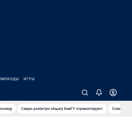
ОМОКОДЫ
ИГРЫ
ольницу
Самую разбитую общагу КемГУ отремонтируют
Сожительни