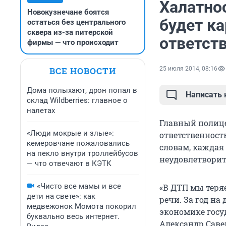
Халатно
Новокузнечане боятся
будет ка
остаться без центрального
сквера из-за питерской
ответст
фирмы — что происходит
ВСЕ НОВОСТИ
25 июля 2014, 08:16
Дома полыхают, дрон попал в
Написать
склад Wildberries: главное о
налетах
Главный полице
«Люди мокрые и злые»:
ответственность
кемеровчане пожаловались
словам, каждая 
на пекло внутри троллейбусов
неудовлетворите
— что отвечают в КЭТК
«Чисто все мамы и все
«В ДТП мы теря
дети на свете»: как
речи. За год на
медвежонок Момота покорил
экономике госуд
буквально весь интернет.
Александр Саве