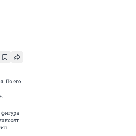
. По его
».
е фигура
 наносят
тил