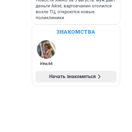
Новости ХМАО за 5 августа: муж дает
деньги Айзе, вартовчанин оголился
возле ТЦ, откроются новые
поликлиники
ЗНАКОМСТВА
irina
,
64
Начать знакомиться