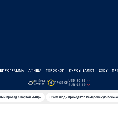
ЛЕПРОГРАММА
АФИША
ГОРОСКОП
КУРСЫ ВАЛЮТ
ZODY
ПР
USD 80,93
СЕЙЧАС
4
ПРОБКИ
+23°C
EUR 93,19
ный проезд с картой «Мир»
С чем люди приходят в кемеровскую психб