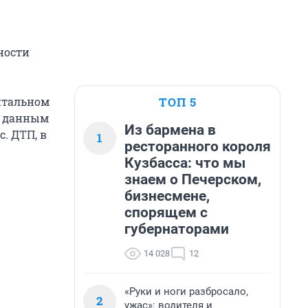
ности
ТОП 5
итальном
о данным
Из бармена в
. ДТП, в
1
ресторанного короля
Кузбасса: что мы
знаем о Печерском,
бизнесмене,
спорящем с
губернаторами
14 028
12
«Руки и ноги разбросало,
2
ужас»: водителя и