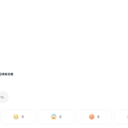
ряков
ть
0
0
0