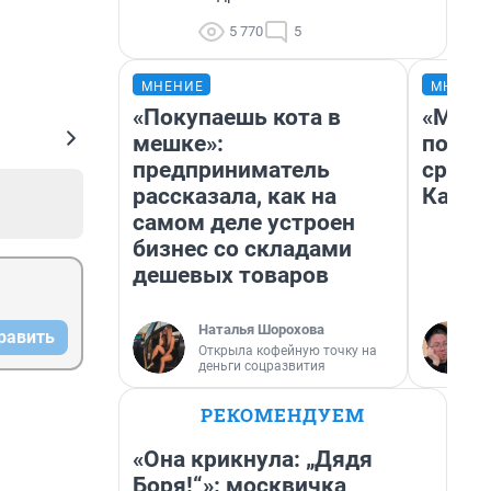
5 770
5
МНЕНИЕ
МНЕНИ
«Покупаешь кота в
«Маши
мешке»:
полет
предприниматель
сравн
рассказала, как на
Казах
самом деле устроен
бизнес со складами
дешевых товаров
Наталья Шорохова
равить
Открыла кофейную точку на
деньги соцразвития
РЕКОМЕНДУЕМ
«Она крикнула: „Дядя
Боря!“»: москвичка