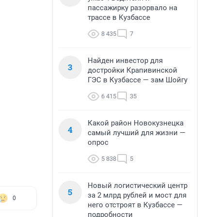
пассажирку разорвало на
трассе в Кузбассе
8 435
7
Найден инвестор для
3
достройки Крапивинской
ГЭС в Кузбассе — зам Шойгу
6 415
35
Какой район Новокузнецка
4
самый лучший для жизни —
опрос
5 838
5
Новый логистический центр
5
за 2 млрд рублей и мост для
0
него отстроят в Кузбассе —
подробности