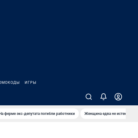
ОМОКОДЫ
ИГРЫ
На ферме экс-депутата погибли работники
Женщина едва не истекла кро