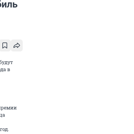
биль
будут
ода в
 премии
ца
год.