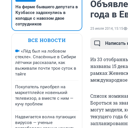
Объявле
На ферме бывшего депутата в
года в Е
Кузбассе задохнулись в
колодце с навозом двое
сотрудников
25 июля 2014, 15:15
ВСЕ НОВОСТИ
Написать
«Лёд был на лобовом
стекле». Спасённые в Сибири
Из 33 отобранн
лётчики рассказали, как
названы 15 дека
выживали почти трое суток в
рамках Женевск
тайге
международное 
Покупатель приобрел на
маркетплейсе новенький
Список номинан
телевизор, а вместе с ним —
Бороться за зв
кучу проблем
могут модели, 
текущего года б
Надвигается волна пугающих
вирусов — ученые
запланированны