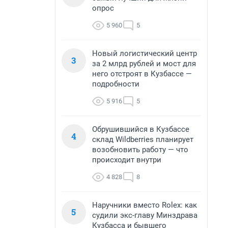
опрос
5 960
5
Новый логистический центр
3
за 2 млрд рублей и мост для
него отстроят в Кузбассе —
подробности
5 916
5
Обрушившийся в Кузбассе
4
склад Wildberries планирует
возобновить работу — что
происходит внутри
4 828
8
Наручники вместо Rolex: как
5
судили экс-главу Минздрава
Кузбасса и бывшего