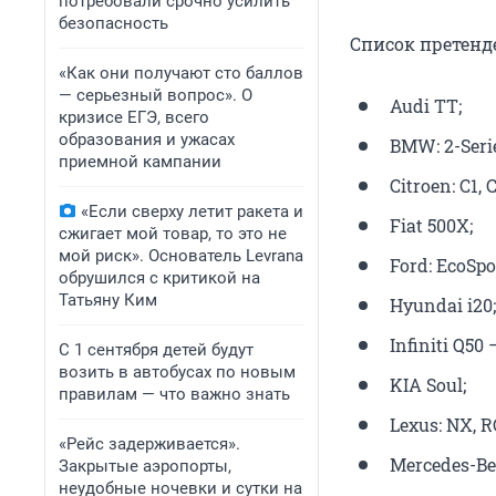
потребовали срочно усилить
безопасность
Список претенде
«Как они получают сто баллов
— серьезный вопрос». О
Audi TT;
кризисе ЕГЭ, всего
образования и ужасах
BMW: 2-Series
приемной кампании
Citroen: С1, 
«Если сверху летит ракета и
Fiat 500X;
сжигает мой товар, то это не
мой риск». Основатель Levrana
Ford: EcoSpo
обрушился с критикой на
Татьяну Ким
Hyundai i20;
Infiniti Q50
С 1 сентября детей будут
возить в автобусах по новым
KIA Soul;
правилам — что важно знать
Lexus: NX, R
«Рейс задерживается».
Mercedes-Ben
Закрытые аэропорты,
неудобные ночевки и сутки на