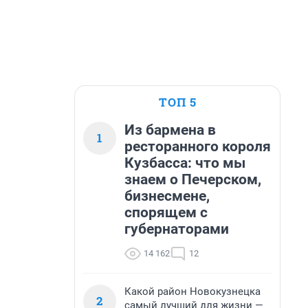
ТОП 5
Из бармена в
1
ресторанного короля
Кузбасса: что мы
знаем о Печерском,
бизнесмене,
спорящем с
губернаторами
14 162
12
Какой район Новокузнецка
2
самый лучший для жизни —