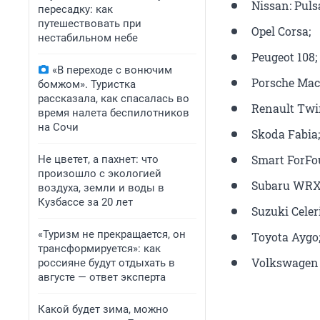
Nissan: Pulsa
пересадку: как
путешествовать при
Opel Corsa;
нестабильном небе
Peugeot 108;
«В переходе с вонючим
Porsche Mac
бомжом». Туристка
рассказала, как спасалась во
Renault Twi
время налета беспилотников
на Сочи
Skoda Fabia;
Smart ForFo
Не цветет, а пахнет: что
произошло с экологией
Subaru WRX 
воздуха, земли и воды в
Кузбассе за 20 лет
Suzuki Celer
«Туризм не прекращается, он
Toyota Aygo
трансформируется»: как
Volkswagen 
россияне будут отдыхать в
августе — ответ эксперта
Какой будет зима, можно