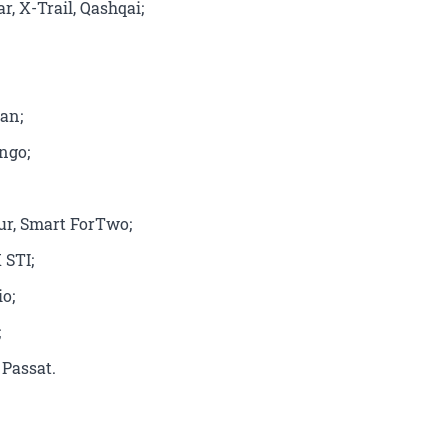
r, X-Trail, Qashqai;
an;
ngo;
ur, Smart ForTwo;
STI;
io;
;
Passat.