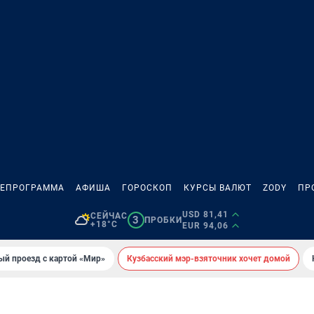
ЛЕПРОГРАММА
АФИША
ГОРОСКОП
КУРСЫ ВАЛЮТ
ZODY
ПР
USD 81,41
СЕЙЧАС
3
ПРОБКИ
+18°C
EUR 94,06
ый проезд с картой «Мир»
Кузбасский мэр-взяточник хочет домой