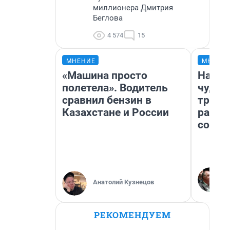
миллионера Дмитрия
Беглова
4 574
15
МНЕНИЕ
МНЕНИ
«Машина просто
Насле
полетела». Водитель
чудом
сравнил бензин в
транс
Казахстане и России
разне
совет
Анатолий Кузнецов
РЕКОМЕНДУЕМ