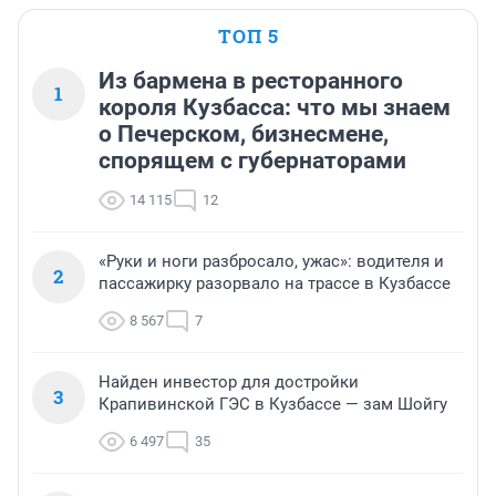
ТОП 5
Из бармена в ресторанного
1
короля Кузбасса: что мы знаем
о Печерском, бизнесмене,
спорящем с губернаторами
14 115
12
«Руки и ноги разбросало, ужас»: водителя и
2
пассажирку разорвало на трассе в Кузбассе
8 567
7
Найден инвестор для достройки
3
Крапивинской ГЭС в Кузбассе — зам Шойгу
6 497
35