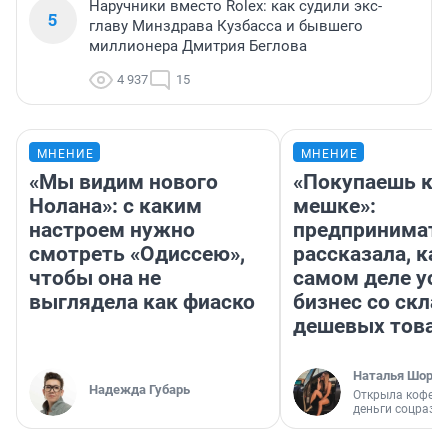
Наручники вместо Rolex: как судили экс-
5
главу Минздрава Кузбасса и бывшего
миллионера Дмитрия Беглова
4 937
15
МНЕНИЕ
МНЕНИЕ
«Мы видим нового
«Покупаешь ко
Нолана»: с каким
мешке»:
настроем нужно
предпринимат
смотреть «Одиссею»,
рассказала, как
чтобы она не
самом деле ус
выглядела как фиаско
бизнес со скл
дешевых това
Наталья Шорох
Надежда Губарь
Открыла кофейн
деньги соцразв