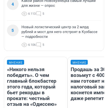
Какой район Новокузнецка самый лучший
4
для жизни — опрос
6 113
5
Новый логистический центр за 2 млрд
5
рублей и мост для него отстроят в Кузбассе
— подробности
6 106
5
МНЕНИЕ
МНЕНИЕ
«Никого нельзя
Продашь за 300
победить». О чем
возьмут с 4000
главный блокбастер
нам готовит н
этого года, который
налоговый зако
бьет рекорды в
коснется импор
прокате: честный
даже репетито
отзыв на «Одиссею»