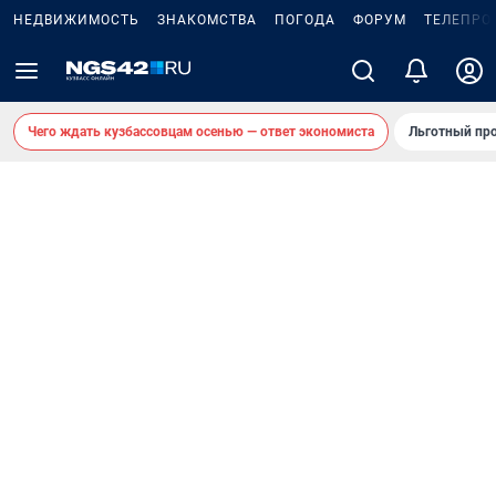
НЕДВИЖИМОСТЬ
ЗНАКОМСТВА
ПОГОДА
ФОРУМ
ТЕЛЕПРО
Чего ждать кузбассовцам осенью — ответ экономиста
Льготный про