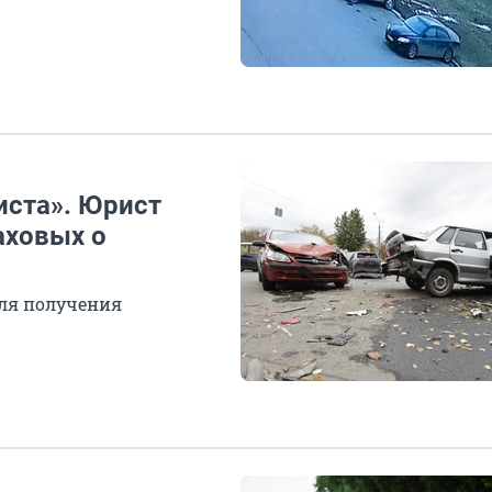
иста». Юрист
аховых о
ля получения