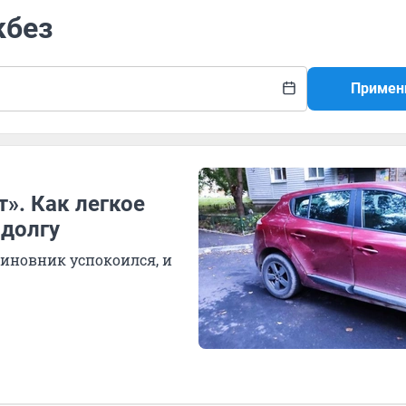
кбез
Примен
т». Как легкое
долгу
иновник успокоился, и