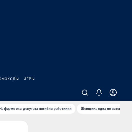
ОМОКОДЫ
ИГРЫ
На ферме экс-депутата погибли работники
Женщина едва не истекла кро