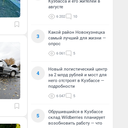
Кузбасса и его жителей в
августе
6 202
10
Какой район Новокузнецка
3
самый лучший для жизни —
опрос
6 061
5
Новый логистический центр
4
за 2 млрд рублей и мост для
него отстроят в Кузбассе —
подробности
6 047
5
Обрушившийся в Кузбассе
5
склад Wildberries планирует
возобновить работу — что