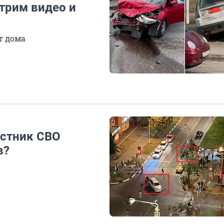
трим видео и
т дома
астник СВО
в?