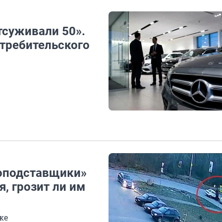
тсуживали 50».
отребительского
топодставщики»
, грозит ли им
ке