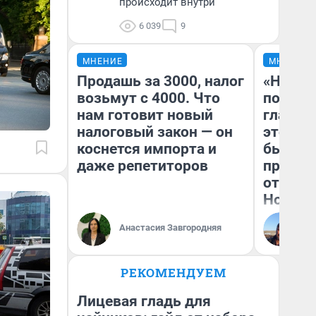
происходит внутри
6 039
9
МНЕНИЕ
МНЕНИЕ
Продашь за 3000, налог
«Никог
возьмут с 4000. Что
победи
нам готовит новый
главны
налоговый закон — он
этого г
коснется импорта и
бьет р
даже репетиторов
прокат
отзыв 
Нолана
Ст
Анастасия Завгородняя
Эк
РЕКОМЕНДУЕМ
Лицевая гладь для