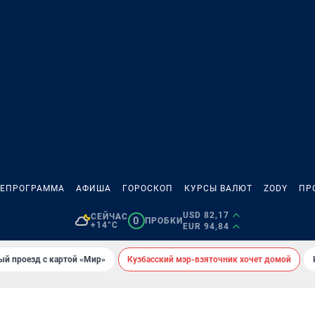
ЛЕПРОГРАММА
АФИША
ГОРОСКОП
КУРСЫ ВАЛЮТ
ZODY
ПР
USD 82,17
СЕЙЧАС
0
ПРОБКИ
+14°C
EUR 94,84
ый проезд с картой «Мир»
Кузбасский мэр-взяточник хочет домой