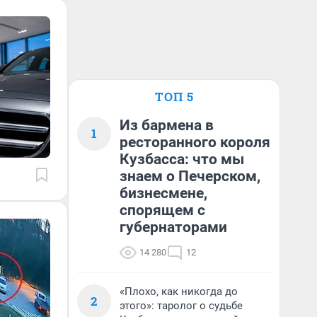
ТОП 5
Из бармена в
1
ресторанного короля
Кузбасса: что мы
знаем о Печерском,
бизнесмене,
спорящем с
губернаторами
14 280
12
«Плохо, как никогда до
2
этого»: таролог о судьбе