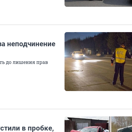
за неподчинение
оть до лишения прав
стили в пробке,