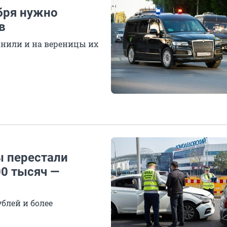
бря нужно
в
нили и на вереницы их
ы перестали
00 тысяч —
блей и более