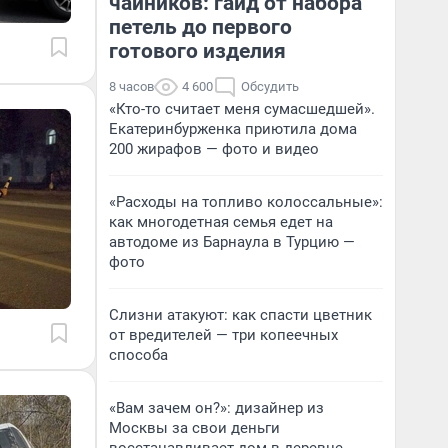
чайников: гайд от набора
петель до первого
готового изделия
8 часов
4 600
Обсудить
«Кто-то считает меня сумасшедшей».
Екатеринбурженка приютила дома
200 жирафов — фото и видео
«Расходы на топливо колоссальные»:
как многодетная семья едет на
автодоме из Барнаула в Турцию —
фото
Слизни атакуют: как спасти цветник
от вредителей — три копеечных
способа
«Вам зачем он?»: дизайнер из
Москвы за свои деньги