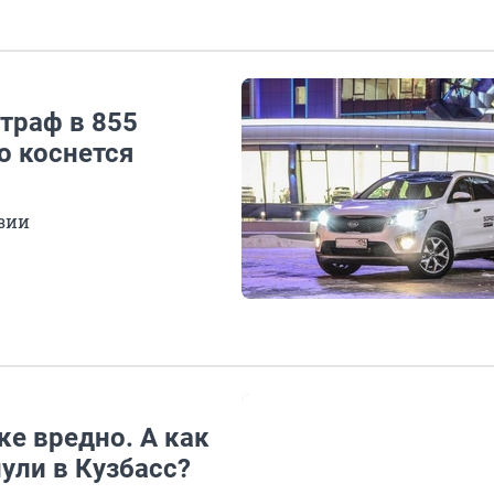
траф в 855
о коснется
зии
ке вредно. А как
ули в Кузбасс?