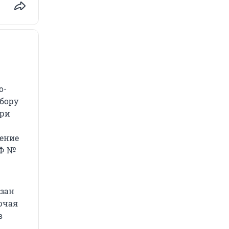
о-
сбору
при
жение
РФ №
язан
ючая
в