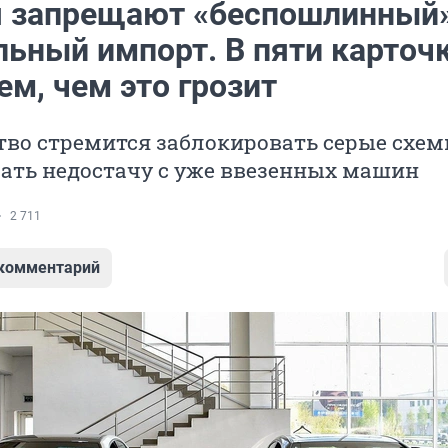
я запрещают «беспошлинный
льный импорт. В пяти карточ
м, чем это грозит
тво стремится заблокировать серые схе
рать недостачу с уже ввезенных машин
2 711
 комментарий