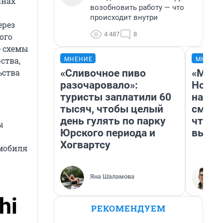
анах
возобновить работу — что
происходит внутри
ерез
4 487
8
ого
е схемы
ства,
МНЕНИЕ
МНЕНИ
«Сливочное пиво
«Мы в
ьства
разочаровало»:
Нолан
туристы заплатили 60
настр
тысяч, чтобы целый
смотр
день гулять по парку
чтобы
ы
Юрского периода и
выгля
Хогвартсу
омобиля
Яна Шаламова
РЕКОМЕНДУЕМ