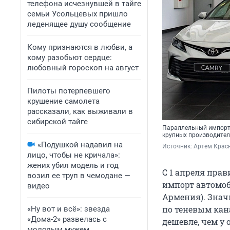
телефона исчезнувшей в тайге
семьи Усольцевых пришло
леденящее душу сообщение
Кому признаются в любви, а
кому разобьют сердце:
любовный гороскоп на август
Пилоты потерпевшего
крушение самолета
рассказали, как выживали в
сибирской тайге
Параллельный импорт 
крупных производител
«Подушкой надавил на
Источник: 
Артем Красн
лицо, чтобы не кричала»:
жених убил модель и год
С 1 апреля пра
возил ее труп в чемодане —
импорт автомоб
видео
Армения). Знач
по теневым кан
«Ну вот и всё»: звезда
«Дома-2» развелась с
дешевле, чем у
молодым мужем