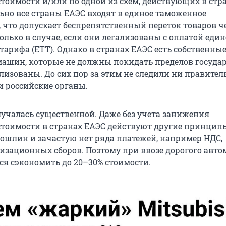
тоимости и/или по одной из схем, действующих в стр
ьно все страны ЕАЭС входят в единое таможенное
, что допускает беспрепятственный переток товаров ч
олько в случае, если они легализованы с оплатой един
тарифа (ЕТТ). Однако в странах ЕАЭС есть собственны
ашин, которые не должны покидать пределов государ
лизованы. До сих пор за этим не следили ни правител
и российские органы.
учалась существенной. Даже без учета занижения
тоимости в странах ЕАЭС действуют другие принцип
ошлин и зачастую нет ряда платежей, например НДС,
лизационных сборов. Поэтому при ввозе дорогого авт
ся сэкономить до 20–30% стоимости.