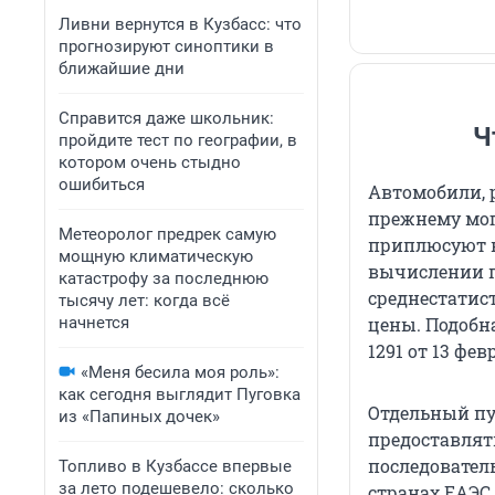
Ливни вернутся в Кузбасс: что
прогнозируют синоптики в
ближайшие дни
Справится даже школьник:
Ч
пройдите тест по географии, в
котором очень стыдно
ошибиться
Автомобили, 
прежнему мог
Метеоролог предрек самую
приплюсуют в
мощную климатическую
вычислении 
катастрофу за последнюю
среднестатис
тысячу лет: когда всё
цены. Подобн
начнется
1291 от 13 фев
«Меня бесила моя роль»:
как сегодня выглядит Пуговка
Отдельный пун
из «Папиных дочек»
предоставлят
последовател
Топливо в Кузбассе впервые
за лето подешевело: сколько
странах ЕАЭС