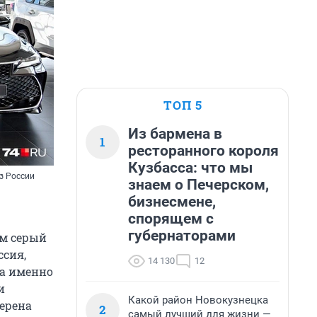
ТОП 5
Из бармена в
1
ресторанного короля
Кузбасса: что мы
з России
знаем о Печерском,
бизнесмене,
спорящем с
губернаторами
ым серый
ссия,
14 130
12
ла именно
и
Какой район Новокузнецка
ерена
2
самый лучший для жизни —