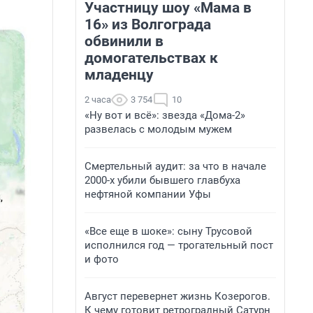
Участницу шоу «Мама в
16» из Волгограда
обвинили в
домогательствах к
младенцу
2 часа
3 754
10
«Ну вот и всё»: звезда «Дома-2»
развелась с молодым мужем
Смертельный аудит: за что в начале
2000-х убили бывшего главбуха
нефтяной компании Уфы
«Все еще в шоке»: сыну Трусовой
исполнился год — трогательный пост
и фото
Август перевернет жизнь Козерогов.
К чему готовит ретроградный Сатурн