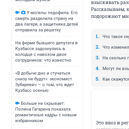
взыскивать раз
Рассказываем, к
У могилы педофила. Его
подорожают маш
смерть разделила страну на
два лагеря, а защитника детей
отправила за решетку
Что такое с
На ферме бывшего депутата в
Что изменило
Кузбассе задохнулись в
колодце с навозом двое
На сколько
сотрудников: что известно
Могут ли вз
«В добыче дно и стучаться
снизу не будут»: экономист
Как скажутс
Зубаревич — о том, что ждет
Кузбасс осенью
Больше не скрывает:
Полина Гагарина показала
романтичные кадры с новым
избранником
Это ввоз и ре