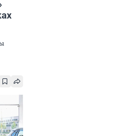
»
ках
мы