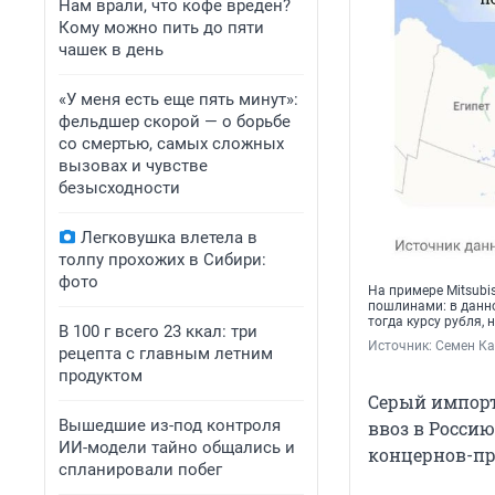
Нам врали, что кофе вреден?
Кому можно пить до пяти
чашек в день
«У меня есть еще пять минут»:
фельдшер скорой — о борьбе
со смертью, самых сложных
вызовах и чувстве
безысходности
Легковушка влетела в
толпу прохожих в Сибири:
фото
На примере Mitsubi
пошлинами: в данно
тогда курсу рубля,
В 100 г всего 23 ккал: три
Источник: 
Семен Ка
рецепта с главным летним
продуктом
Серый импорт
Вышедшие из-под контроля
ввоз в Россию
ИИ-модели тайно общались и
концернов-пр
спланировали побег