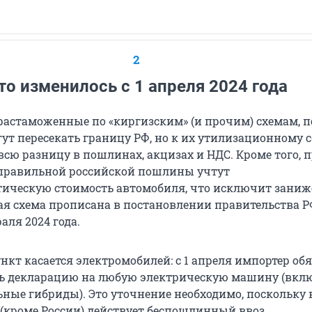
2
то изменилось с 1 апреля 2024 года
растаможенные по «киргизским» (и прочим) схемам, п
ут пересекать границу РФ, но к их утилизационному 
сю разницу в пошлинах, акцизах и НДС. Кроме того, 
правильной российской пошлины учтут
тическую стоимость автомобиля, что исключит зани
ая схема прописана в постановлении правительства 
раля 2024 года.
кт касается электромобилей: с 1 апреля импортер об
ь декларацию на любую электрическую машину (вкл
ьные гибриды). Это уточнение необходимо, поскольку 
 (кроме России) действует беспошлинный ввоз