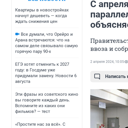
С апрел
Квартиры в новостройках
паралле
начнут дешеветь — когда
ждать снижения цен
объясняе
Все думали, что Орейро и
Правительс
Арана встречаются: что на
самом деле связывало самую
ввоза и соб
горячую пару 90-х
2 апреля 2024, 10:05
ЕГЭ хотят отменить к 2027
году: в Госдуме уже
придумали замену. Новости 6
Написать
августа
Эти фразы из советского кино
вы говорите каждый день.
Вспомните из каких они
фильмов? — тест
«Простите нас за всё». С