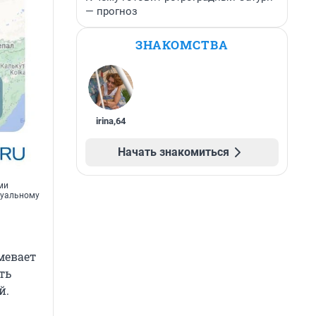
— прогноз
ЗНАКОМСТВА
irina
,
64
Начать знакомиться
ми
ктуальному
мевает
ть
й.