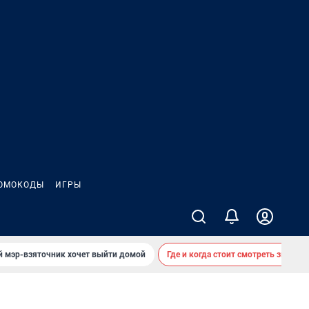
ОМОКОДЫ
ИГРЫ
й мэр-взяточник хочет выйти домой
Где и когда стоит смотреть звездоп