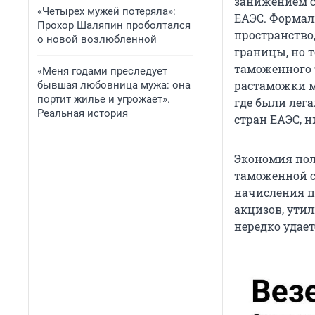
занижением с
«Четырех мужей потеряла»:
ЕАЭС. Формал
Прохор Шаляпин проболтался
пространство
о новой возлюбленной
границы, но т
таможенного 
«Меня годами преследует
растаможки м
бывшая любовница мужа: она
портит жилье и угрожает».
где были лега
Реальная история
стран ЕАЭС, н
Экономия пол
таможенной с
начисления п
акцизов, ути
нередко удает