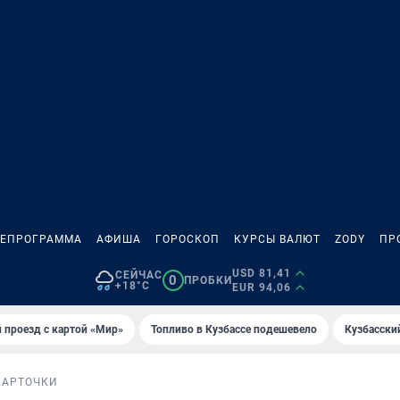
ЛЕПРОГРАММА
АФИША
ГОРОСКОП
КУРСЫ ВАЛЮТ
ZODY
ПР
USD 81,41
СЕЙЧАС
0
ПРОБКИ
+18°C
EUR 94,06
 проезд с картой «Мир»
Топливо в Кузбассе подешевело
Кузбасски
КАРТОЧКИ