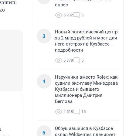
 машин.
опрос
ко
5 932
5
Новый логистический центр
3
за 2 млрд рублей и мост для
него отстроят в Кузбассе —
подробности
5 878
5
Наручники вместо Rolex: как
4
судили экс-главу Минздрава
Кузбасса и бывшего
миллионера Дмитрия
Беглова
4 518
15
Обрушившийся в Кузбассе
с
5
склад Wildberries планирует