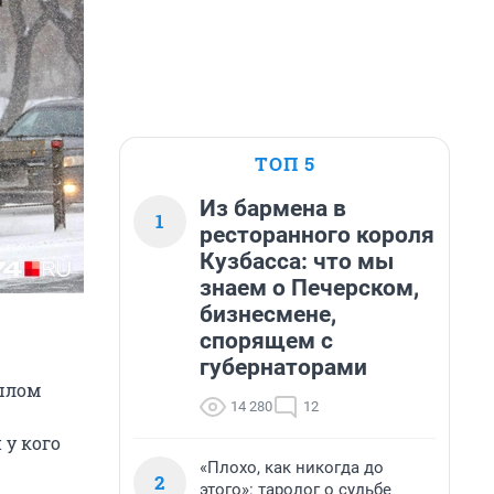
ТОП 5
Из бармена в
1
ресторанного короля
Кузбасса: что мы
знаем о Печерском,
бизнесмене,
спорящем с
губернаторами
шлом
14 280
12
 у кого
«Плохо, как никогда до
2
этого»: таролог о судьбе