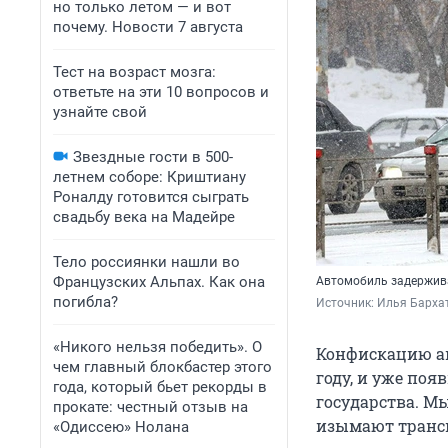
но только летом — и вот
почему. Новости 7 августа
Тест на возраст мозга:
ответьте на эти 10 вопросов и
узнайте свой
Звездные гости в 500-
летнем соборе: Криштиану
Роналду готовится сыграть
свадьбу века на Мадейре
Тело россиянки нашли во
Французских Альпах. Как она
Автомобиль задержива
погибла?
Источник: 
Илья Бархат
«Никого нельзя победить». О
Конфискацию а
чем главный блокбастер этого
году, и уже по
года, который бьет рекорды в
государства. Мы
прокате: честный отзыв на
изымают трансп
«Одиссею» Нолана