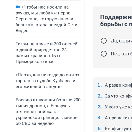
«Чтобы нас носили на
ручках, мы любим»: нерпа
Поддержив
Сергеевна, которую спасли
борьбы с 
бельком, стала звездой Сети.
Видео
Да, отли
Тигры на пляже и 300 оленей
в дикой природе: топ-24
Нет, это
самых красивых бухт
Приморского края
«Плохо, как никогда до этого»:
таролог о судьбе Кузбасса и
А разве кон
его жителей в августе
За что конф
Россию атаковали больше 200
тысяч дронов, а Беларусь
У кого уже 
стягивает войска к
украинской границе: главное
А при каких
об СВО за неделю
Конфискуют 