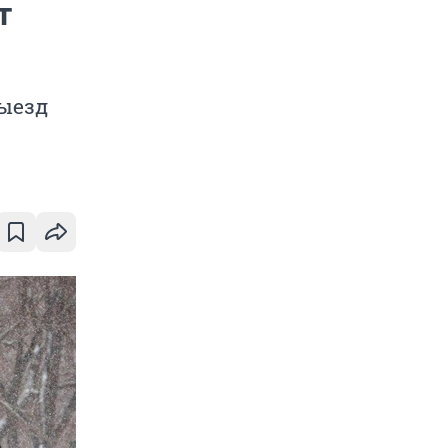
т
выезд