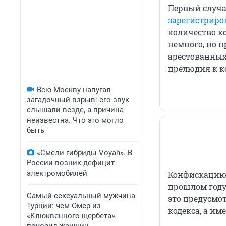
Первый случа
зарегистриров
количество к
немного, но п
арестованных 
прелюдия к к
Всю Москву напугал
загадочный взрыв: его звук
слышали везде, а причина
неизвестна. Что это могло
быть
«Смели гибриды Voyah». В
России возник дефицит
электромобилей
Конфискацию
прошлом году
Самый сексуальный мужчина
это предусмо
Турции: чем Омер из
кодекса, а имен
«Клюквенного щербета»