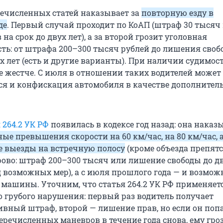
речисленных статей наказывает за
повторную езду в
де
. Первый случай проходит по КоАП (штраф 30 тысяч
на срок до двух лет), а за второй грозит уголовная
сть: от штрафа 200–300 тысяч рублей до лишения сво
х лет (есть и другие варианты). При наличии судимос
е жестче. С июля в отношении таких водителей может
ся и конфискация автомобиля в качестве дополнител
 264.2 УК РФ
появилась в кодексе год назад: она наказ
ые превышения скорости на 60 км/час, на 80 км/час, 
е выезды на встречную полосу
(кроме объезда препятс
рово: штраф 200–300 тысяч или лишение свободы до дв
д возможных мер), а с июля прошлого года — и возмож
машины. Уточним, что статья 264.2 УК РФ применяет
о грубого нарушения: первый раз водитель получает
вный штраф, второй — лишение прав, но если он поп
еречисленных маневров в течение года снова, ему гро