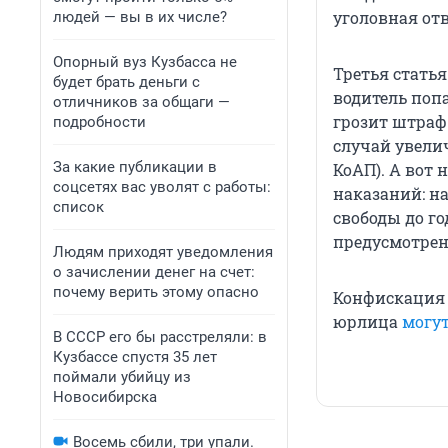
уголовная отв
людей — вы в их числе?
Опорный вуз Кузбасса не
Третья стать
будет брать деньги с
водитель попа
отличников за общаги —
грозит штраф 
подробности
случай увелич
За какие публикации в
КоАП). А вот 
соцсетях вас уволят с работы:
наказаний: н
список
свободы до го
предусмотрен
Людям приходят уведомления
о зачислении денег на счет:
почему верить этому опасно
Конфискация 
юрлица
могут
В СССР его бы расстреляли: в
Кузбассе спустя 35 лет
поймали убийцу из
Новосибирска
Восемь сбили, три упали.