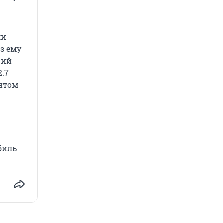
ли
з ему
щий
2.7
ентом
биль