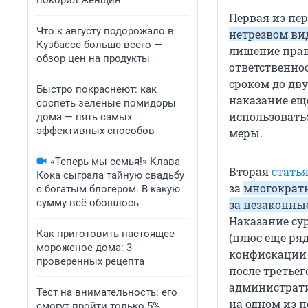
покорил женщин
Первая из пе
Что к августу подорожало в
нетрезвом ви
Кузбассе больше всего —
лишение прав 
обзор цен на продукты
ответственно
сроком до дву
Быстро покраснеют: как
наказание ещ
соспеть зеленые помидоры
использовать
дома — пять самых
эффективных способов
меры.
«Теперь мы семья!» Клава
Вторая
статья
Кока сыграла тайную свадьбу
за
многократн
с богатым блогером. В какую
сумму всё обошлось
за незаконны
Наказание су
Как приготовить настоящее
(плюс еще ря
мороженое дома: 3
конфискации 
проверенных рецепта
после третьег
администрати
Тест на внимательность: его
на одном из п
смогут пройти только 5%