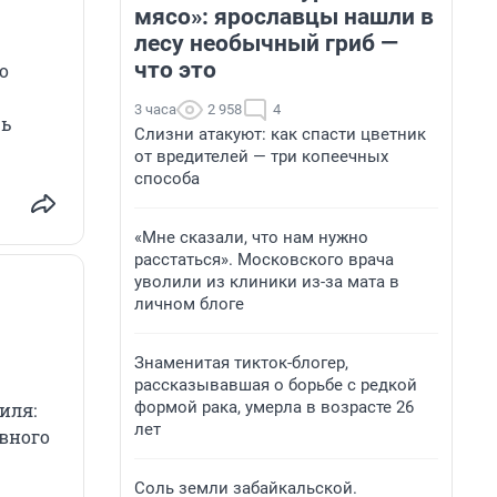
мясо»: ярославцы нашли в
лесу необычный гриб —
что это
о
3 часа
2 958
4
шь
Слизни атакуют: как спасти цветник
от вредителей — три копеечных
способа
«Мне сказали, что нам нужно
расстаться». Московского врача
уволили из клиники из-за мата в
личном блоге
Знаменитая тикток-блогер,
рассказывавшая о борьбе с редкой
формой рака, умерла в возрасте 26
иля:
лет
овного
Соль земли забайкальской.