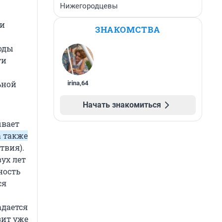
Нижегородцевы
 и
ЗНАКОМСТВА
боды
ти
ьной
irina
,
64
Начать знакомиться
ывает
а также
твия).
ух лет
ность
ся
адается
зит уже