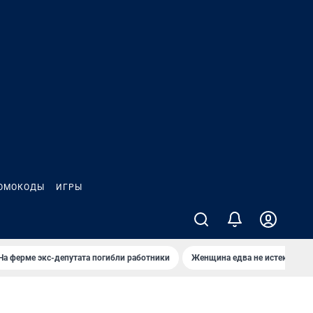
ОМОКОДЫ
ИГРЫ
На ферме экс-депутата погибли работники
Женщина едва не истекла кро