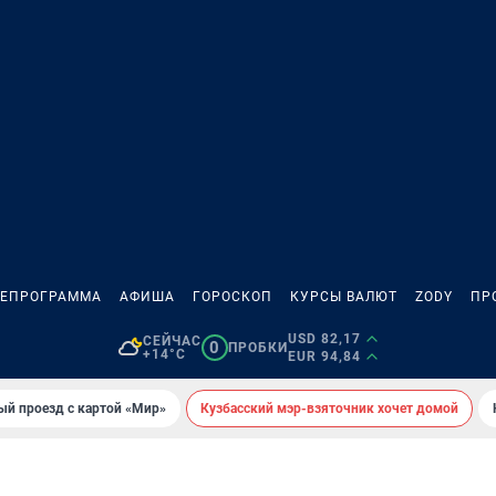
ЛЕПРОГРАММА
АФИША
ГОРОСКОП
КУРСЫ ВАЛЮТ
ZODY
ПР
USD 82,17
СЕЙЧАС
0
ПРОБКИ
+14°C
EUR 94,84
ый проезд с картой «Мир»
Кузбасский мэр-взяточник хочет домой