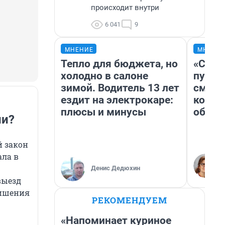
происходит внутри
6 041
9
МНЕНИЕ
МНЕНИ
Тепло для бюджета, но
«Спут
холодно в салоне
пургу»
зимой. Водитель 13 лет
смерт
ездит на электрокаре:
котор
плюсы и минусы
обнар
ли?
й закон
ала в
Денис Дедюхин
выезд
лишения
РЕКОМЕНДУЕМ
«Напоминает куриное