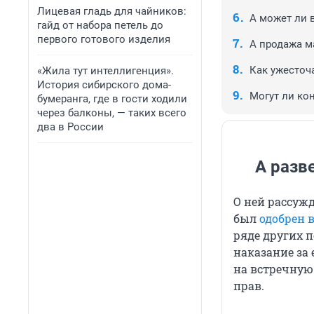
Лицевая гладь для чайников:
А может ли 
гайд от набора петель до
первого готового изделия
А продажа м
Как ужесточ
«Жила тут интеллигенция».
История сибирского дома-
Могут ли ко
бумеранга, где в гости ходили
через балконы, — таких всего
два в России
А разв
О ней рассужд
был
одобрен в
ряде других 
наказание за
на встречную
прав.