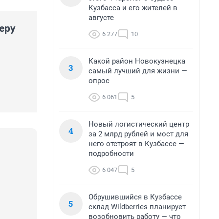
Кузбасса и его жителей в
августе
еру
6 277
10
Какой район Новокузнецка
3
самый лучший для жизни —
опрос
6 061
5
Новый логистический центр
4
за 2 млрд рублей и мост для
него отстроят в Кузбассе —
подробности
6 047
5
Обрушившийся в Кузбассе
5
склад Wildberries планирует
возобновить работу — что