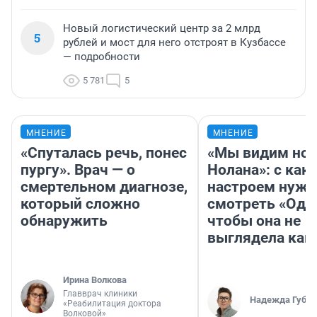
Новый логистический центр за 2 млрд
5
рублей и мост для него отстроят в Кузбассе
— подробности
5 781
5
МНЕНИЕ
МНЕНИЕ
«Спуталась речь, понес
«Мы видим нов
пургу». Врач — о
Нолана»: с как
смертельном диагнозе,
настроем нужн
который сложно
смотреть «Оди
обнаружить
чтобы она не
выглядела как
Ирина Волкова
Главврач клиники
Надежда Губар
«Реабилитация доктора
Волковой»