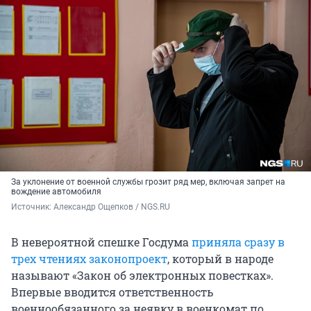
За уклонение от военной службы грозит ряд мер, включая запрет на
вождение автомобиля
Источник: 
Александр Ощепков / NGS.RU
В невероятной спешке Госдума
приняла сразу в
трех чтениях законопроект
, который в народе
называют «Закон об электронных повестках».
Впервые вводится ответственность
военнообязанного за неявку в военкомат по