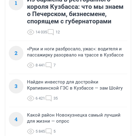
1
короля Кузбасса: что мы знаем
о Печерском, бизнесмене,
спорящем с губернаторами
14 035
12
«Руки и ноги разбросало, ужас»: водителя и
2
пассажирку разорвало на трассе в Кузбассе
8 441
7
Найден инвестор для достройки
3
Крапивинской ГЭС в Кузбассе — зам Шойгу
6 421
35
Какой район Новокузнецка самый лучший
4
для жизни — опрос
5 845
5