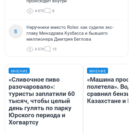
происходит внутри
4 875
8
Наручники вместо Rolex: как судили экс-
5
главу Минздрава Кузбасса и бывшего
миллионера Дмитрия Беглова
4 579
15
МНЕНИЕ
МНЕНИЕ
«Сливочное пиво
«Машина прост
разочаровало»:
полетела». Вод
туристы заплатили 60
сравнил бензин
тысяч, чтобы целый
Казахстане и Р
день гулять по парку
Юрского периода и
Хогвартсу