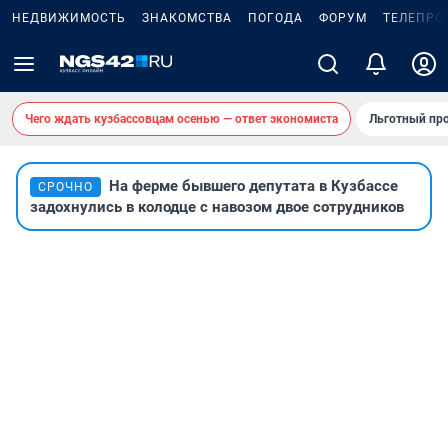
НЕДВИЖИМОСТЬ
ЗНАКОМСТВА
ПОГОДА
ФОРУМ
ТЕЛЕПРО
Чего ждать кузбассовцам осенью — ответ экономиста
Льготный про
На ферме бывшего депутата в Кузбассе
СРОЧНО
задохнулись в колодце с навозом двое сотрудников