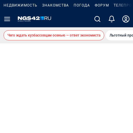
НЕДВИЖИМОСТЬ
ЗНАКОМСТВА
ПОГОДА
ФОРУМ
ТЕЛЕПРО
Чего ждать кузбассовцам осенью — ответ экономиста
Льготный про