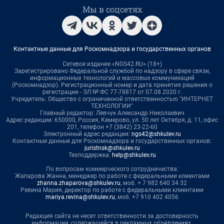
Мы в соцсетях
Контактные данные для Роскомнадзора и государственных органов
Сетевое издание «NGS42.RU» (18+)
Зарегистрировано Федеральной службой по надзору в сфере связи,
информационных технологий и массовых коммуникаций
(Роскомнадзор). Регистрационный номер и дата принятия решения о
регистрации - ЭЛ № ФС 77-78817 от 07.08.2020 г.
Учредитель: Общество с ограниченной ответственностью "ИНТЕРНЕТ
ТЕХНОЛОГИИ"
Главный редактор: Левчук Александр Николаевич
Адрес редакции: 650000, Россия, Кемерово, ул. 50 лет Октября, д. 11, офис
201, телефон +7 (3842) 23-22-60
Электронный адрес редакции:
ngs42@shkulev.ru
Контактные данные для Роскомнадзора и государственных органов:
juristnsk@shkulev.ru
Техподдержка:
help@shkulev.ru
По вопросам коммерческого сотрудничества:
Жапарова Жанна, менеджер по работе с федеральными клиентами
zhanna.zhaparova@shkulev.ru
, моб. + 7 982 640 34 32
Ревина Мария, директор по работе с федеральными клиентами
mariya.revina@shkulev.ru
, моб. +7 910 402 4056
Редакция сайта не несет ответственности за достоверность
информации, содержащейся в рекламных объявлениях.