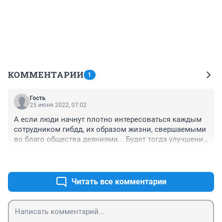
КОММЕНТАРИИ
1
Гость
25 июня 2022, 07:02
А если люди начнут плотно интересоваться каждым 
сотрудником гибдд, их образом жизни, свершаемыми 
во благо общества деяниями... Будет тогда улучшение 
ситуации на дорогах, уменьшится ли число аварийных 
+0
–0
ситуаций, залатают ли дыры в асфальте влияющие на 
безопасность движения? С кого спросить, что в 
рапорте каждого из них, нет ни одной записи об ямах, 
Читать все комментарии
выбоинах, не функционирующих ливневках, грязи от 
грузовиков и т. Д.??