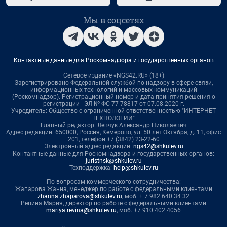
Мы в соцсетях
Контактные данные для Роскомнадзора и государственных органов
Сетевое издание «NGS42.RU» (18+)
Зарегистрировано Федеральной службой по надзору в сфере связи,
информационных технологий и массовых коммуникаций
(Роскомнадзор). Регистрационный номер и дата принятия решения о
регистрации - ЭЛ № ФС 77-78817 от 07.08.2020 г.
Учредитель: Общество с ограниченной ответственностью "ИНТЕРНЕТ
ТЕХНОЛОГИИ"
Главный редактор: Левчук Александр Николаевич
Адрес редакции: 650000, Россия, Кемерово, ул. 50 лет Октября, д. 11, офис
201, телефон +7 (3842) 23-22-60
Электронный адрес редакции:
ngs42@shkulev.ru
Контактные данные для Роскомнадзора и государственных органов:
juristnsk@shkulev.ru
Техподдержка:
help@shkulev.ru
По вопросам коммерческого сотрудничества:
Жапарова Жанна, менеджер по работе с федеральными клиентами
zhanna.zhaparova@shkulev.ru
, моб. + 7 982 640 34 32
Ревина Мария, директор по работе с федеральными клиентами
mariya.revina@shkulev.ru
, моб. +7 910 402 4056