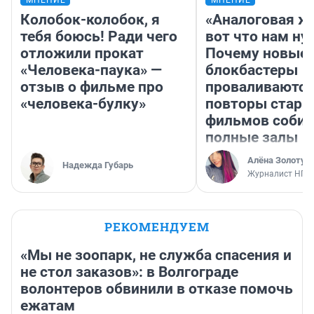
МНЕНИЕ
МНЕНИЕ
Колобок-колобок, я
«Аналоговая ж
тебя боюсь! Ради чего
вот что нам ну
отложили прокат
Почему новые
«Человека-паука» —
блокбастеры
отзыв о фильме про
проваливаются,
«человека-булку»
повторы стары
фильмов соби
полные залы
Алёна Золотух
Надежда Губарь
Журналист НГС
РЕКОМЕНДУЕМ
«Мы не зоопарк, не служба спасения и
не стол заказов»: в Волгограде
волонтеров обвинили в отказе помочь
ежатам