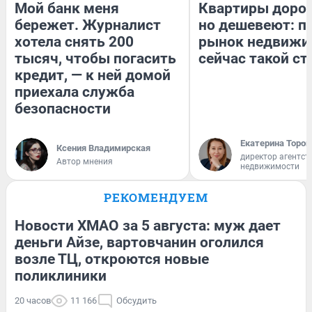
Мой банк меня
Квартиры доро
бережет. Журналист
но дешевеют: п
хотела снять 200
рынок недвижи
тысяч, чтобы погасить
сейчас такой с
кредит, — к ней домой
приехала служба
безопасности
Екатерина Тороп
Ксения Владимирская
директор агентст
Автор мнения
недвижимости
РЕКОМЕНДУЕМ
Новости ХМАО за 5 августа: муж дает
деньги Айзе, вартовчанин оголился
возле ТЦ, откроются новые
поликлиники
20 часов
11 166
Обсудить