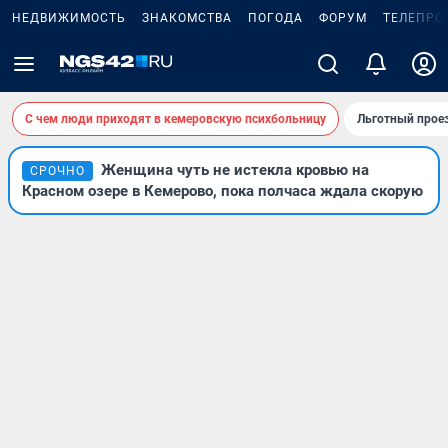
НЕДВИЖИМОСТЬ
ЗНАКОМСТВА
ПОГОДА
ФОРУМ
ТЕЛЕПРО
С чем люди приходят в кемеровскую психбольницу
Льготный проез
Женщина чуть не истекла кровью на
СРОЧНО
Красном озере в Кемерово, пока полчаса ждала скорую