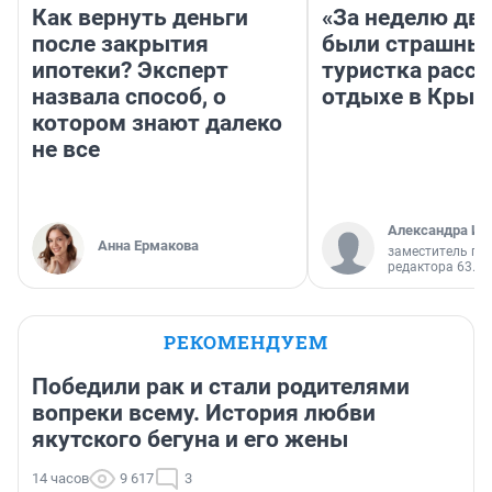
Как вернуть деньги
«За неделю две
после закрытия
были страшные
ипотеки? Эксперт
туристка расск
назвала способ, о
отдыхе в Крым
котором знают далеко
не все
Александра Ис
Анна Ермакова
заместитель гл
редактора 63.RU
РЕКОМЕНДУЕМ
Победили рак и стали родителями
вопреки всему. История любви
якутского бегуна и его жены
14 часов
9 617
3