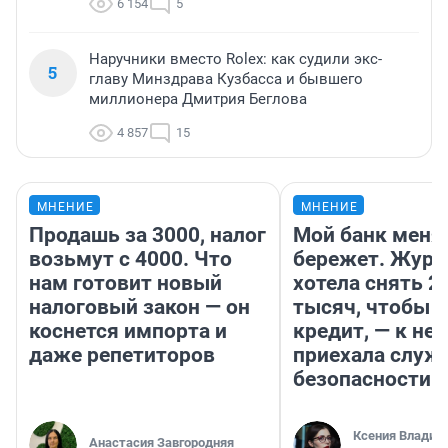
6 154
5
Наручники вместо Rolex: как судили экс-
5
главу Минздрава Кузбасса и бывшего
миллионера Дмитрия Беглова
4 857
15
МНЕНИЕ
МНЕНИЕ
Продашь за 3000, налог
Мой банк меня
возьмут с 4000. Что
бережет. Журн
нам готовит новый
хотела снять 2
налоговый закон — он
тысяч, чтобы п
коснется импорта и
кредит, — к не
даже репетиторов
приехала служ
безопасности
Ксения Владим
Анастасия Завгородняя