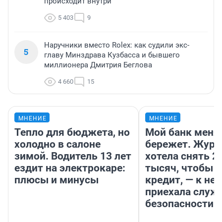
происходит внутри
5 403
9
Наручники вместо Rolex: как судили экс-
5
главу Минздрава Кузбасса и бывшего
миллионера Дмитрия Беглова
4 660
15
МНЕНИЕ
МНЕНИЕ
Тепло для бюджета, но
Мой банк меня
холодно в салоне
бережет. Журн
зимой. Водитель 13 лет
хотела снять 2
ездит на электрокаре:
тысяч, чтобы п
плюсы и минусы
кредит, — к не
приехала служ
безопасности