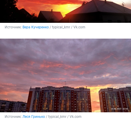
Источник: 
Вера Кучеренко
 / typical_kmr / Vk.com
Источник: 
Леся Гринько
 / typical_kmr / Vk.com