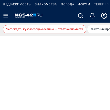
НЕДВИЖИМОСТЬ
ЗНАКОМСТВА
ПОГОДА
ФОРУМ
ТЕЛЕПРО
Чего ждать кузбассовцам осенью — ответ экономиста
Льготный про