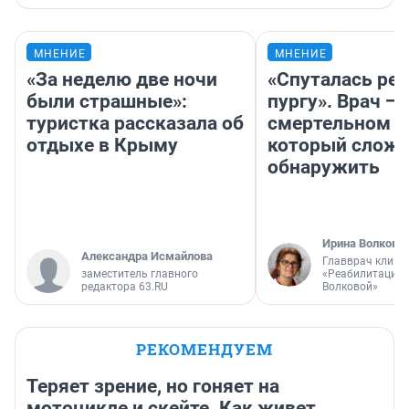
МНЕНИЕ
МНЕНИЕ
«За неделю две ночи
«Спуталась реч
были страшные»:
пургу». Врач — 
туристка рассказала об
смертельном д
отдыхе в Крыму
который слож
обнаружить
Ирина Волкова
Александра Исмайлова
Главврач клини
заместитель главного
«Реабилитация 
редактора 63.RU
Волковой»
РЕКОМЕНДУЕМ
Теряет зрение, но гоняет на
мотоцикле и скейте. Как живет