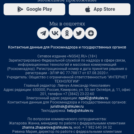
Google Play
App Store
Мы в соцсетях
Контактные данные для Роскомнадзора и государственных органов
Сетевое издание «NGS42.RU» (18+)
Зарегистрировано Федеральной службой по надзору в сфере связи,
информационных технологий и массовых коммуникаций
(Роскомнадзор). Регистрационный номер и дата принятия решения о
регистрации - ЭЛ № ФС 77-78817 от 07.08.2020 г.
Учредитель: Общество с ограниченной ответственностью "ИНТЕРНЕТ
ТЕХНОЛОГИИ"
Главный редактор: Левчук Александр Николаевич
Адрес редакции: 650000, Россия, Кемерово, ул. 50 лет Октября, д. 11, офис
201, телефон +7 (3842) 23-22-60
Электронный адрес редакции:
ngs42@shkulev.ru
Контактные данные для Роскомнадзора и государственных органов:
juristnsk@shkulev.ru
Техподдержка:
help@shkulev.ru
По вопросам коммерческого сотрудничества:
Жапарова Жанна, менеджер по работе с федеральными клиентами
zhanna.zhaparova@shkulev.ru
, моб. + 7 982 640 34 32
Ревина Мария, директор по работе с федеральными клиентами