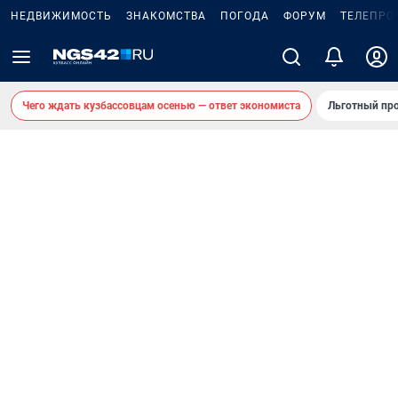
НЕДВИЖИМОСТЬ
ЗНАКОМСТВА
ПОГОДА
ФОРУМ
ТЕЛЕПРО
Чего ждать кузбассовцам осенью — ответ экономиста
Льготный про