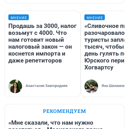
МНЕНИЕ
МНЕНИЕ
Продашь за 3000, налог
«Сливочное пи
возьмут с 4000. Что
разочаровало»
нам готовит новый
туристы запла
налоговый закон — он
тысяч, чтобы 
коснется импорта и
день гулять по
даже репетиторов
Юрского перио
Хогвартсу
Анастасия Завгородняя
Яна Шаламова
РЕКОМЕНДУЕМ
«Мне сказали, что нам нужно