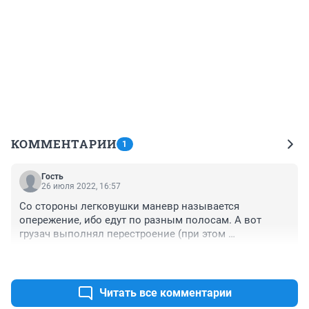
КОММЕНТАРИИ
1
Гость
26 июля 2022, 16:57
Со стороны легковушки маневр называется 
опережение, ибо едут по разным полосам. А вот 
грузач выполнял перестроение (при этом 
обязательно надо включить поворотник и пропустить 
+0
–0
того, кто едет по другой полосе) с целью 
последующего опережения. Но, как бы ни было, 
водитель грузовика очень не прав.
Читать все комментарии