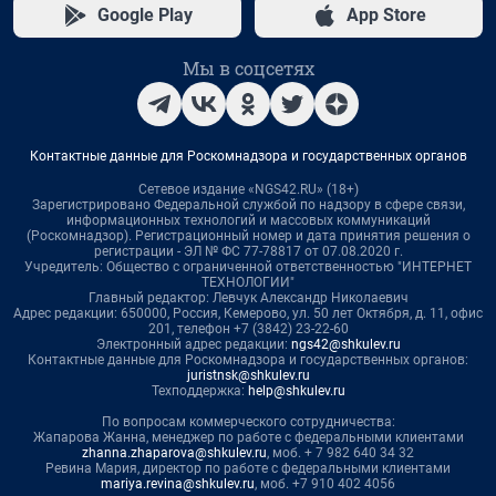
Google Play
App Store
Мы в соцсетях
Контактные данные для Роскомнадзора и государственных органов
Сетевое издание «NGS42.RU» (18+)
Зарегистрировано Федеральной службой по надзору в сфере связи,
информационных технологий и массовых коммуникаций
(Роскомнадзор). Регистрационный номер и дата принятия решения о
регистрации - ЭЛ № ФС 77-78817 от 07.08.2020 г.
Учредитель: Общество с ограниченной ответственностью "ИНТЕРНЕТ
ТЕХНОЛОГИИ"
Главный редактор: Левчук Александр Николаевич
Адрес редакции: 650000, Россия, Кемерово, ул. 50 лет Октября, д. 11, офис
201, телефон +7 (3842) 23-22-60
Электронный адрес редакции:
ngs42@shkulev.ru
Контактные данные для Роскомнадзора и государственных органов:
juristnsk@shkulev.ru
Техподдержка:
help@shkulev.ru
По вопросам коммерческого сотрудничества:
Жапарова Жанна, менеджер по работе с федеральными клиентами
zhanna.zhaparova@shkulev.ru
, моб. + 7 982 640 34 32
Ревина Мария, директор по работе с федеральными клиентами
mariya.revina@shkulev.ru
, моб. +7 910 402 4056