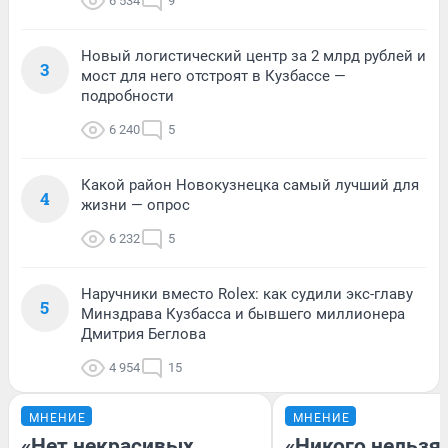
6 534
9
Новый логистический центр за 2 млрд рублей и
3
мост для него отстроят в Кузбассе —
подробности
6 240
5
Какой район Новокузнецка самый лучший для
4
жизни — опрос
6 232
5
Наручники вместо Rolex: как судили экс-главу
5
Минздрава Кузбасса и бывшего миллионера
Дмитрия Беглова
4 954
15
МНЕНИЕ
МНЕНИЕ
«Нет некрасивых
«Никого нельзя