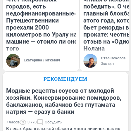
городов, есть
победить». О ч
недофинансированные».
главный блокба
Путешественники
этого года, кот
проехали 2000
бьет рекорды в
километров по Уралу на
прокате: честн
машине — стоило ли оно
отзыв на «Одис
того
Нолана
Стас Соколов
Екатерина Литкевич
Эксперт
РЕКОМЕНДУЕМ
Модные рецепты соусов от молодой
хозяйки. Консервирование помидоров,
баклажанов, кабачков без глутамата
натрия — сразу в банки
7 часов
3 770
Обсудить
В лесах Архангельской области много лисичек: как их