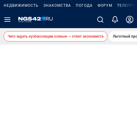
НЕДВИЖИМОСТЬ
ЗНАКОМСТВА
ПОГОДА
ФОРУМ
ТЕЛЕПРО
Чего ждать кузбассовцам осенью — ответ экономиста
Льготный про