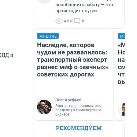
возобновить работу — что
происходит внутри
4 518
8
МНЕНИЕ
МНЕНИ
Наследие, которое
«Мы в
чудом не развалилось:
Нолан
БДД и
транспортный эксперт
настр
разнес миф о «вечных»
смотр
советских дорогах
чтобы
выгля
Олег Арефьев
Блогер, предприниматель,
владелец в транспортном
бизнесе
РЕКОМЕНДУЕМ