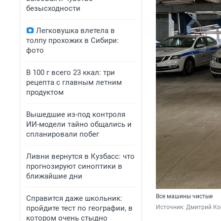
безысходности
Легковушка влетела в
толпу прохожих в Сибири:
фото
В 100 г всего 23 ккал: три
рецепта с главным летним
продуктом
Вышедшие из-под контроля
ИИ-модели тайно общались и
спланировали побег
Ливни вернутся в Кузбасс: что
прогнозируют синоптики в
ближайшие дни
Все машины чистые
Справится даже школьник:
пройдите тест по географии, в
Источник: 
Дмитрий Ко
котором очень стыдно