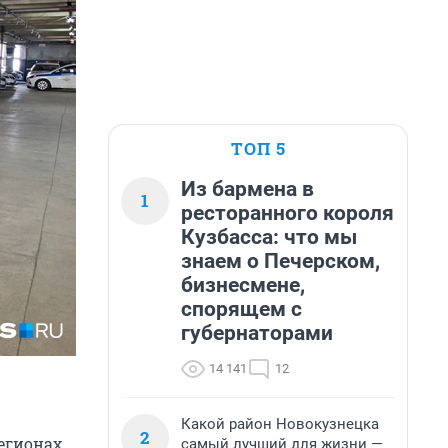
ТОП 5
Из бармена в
1
ресторанного короля
Кузбасса: что мы
знаем о Печерском,
бизнесмене,
спорящем с
губернаторами
14 141
12
Какой район Новокузнецка
2
регионах
самый лучший для жизни —