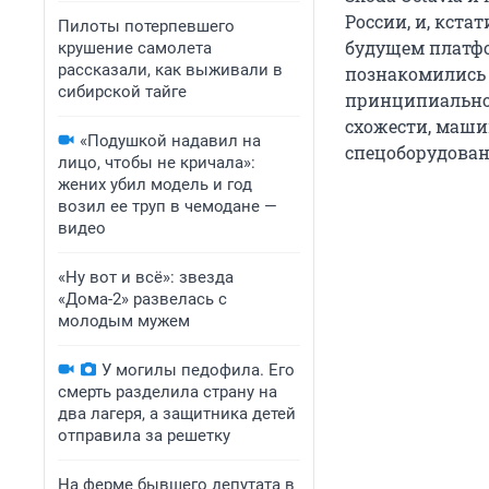
России, и, кста
Пилоты потерпевшего
будущем платфо
крушение самолета
рассказали, как выживали в
познакомились 
сибирской тайге
принципиально 
схожести, маши
«Подушкой надавил на
спецоборудован
лицо, чтобы не кричала»:
жених убил модель и год
возил ее труп в чемодане —
видео
«Ну вот и всё»: звезда
«Дома-2» развелась с
молодым мужем
У могилы педофила. Его
смерть разделила страну на
два лагеря, а защитника детей
отправила за решетку
На ферме бывшего депутата в