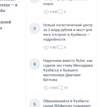
опрос
разца — в
 Мы
5 940
5
нешней
Новый логистический центр
м
3
за 2 млрд рублей и мост для
него отстроят в Кузбассе —
подробности
5 887
5
Наручники вместо Rolex: как
4
судили экс-главу Минздрава
Кузбасса и бывшего
миллионера Дмитрия
Беглова
4 533
15
Обрушившийся в Кузбассе
5
склад Wildberries планирует