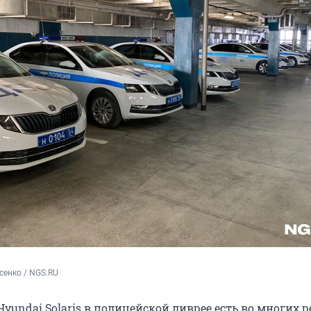
сенко / NGS.RU
 Hyundai Solaris в полицейской ливрее есть во многих 