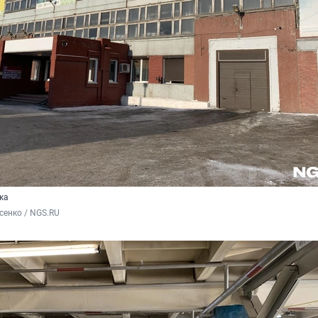
жа
сенко / NGS.RU