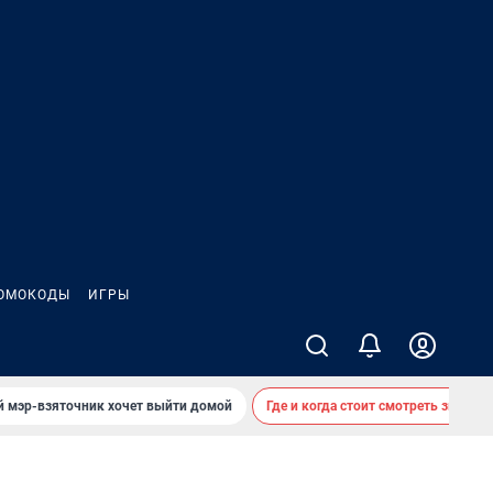
ОМОКОДЫ
ИГРЫ
й мэр-взяточник хочет выйти домой
Где и когда стоит смотреть звездоп