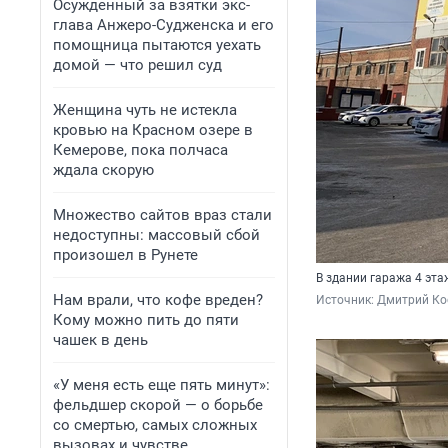
Осужденный за взятки экс-
глава Анжеро-Судженска и его
помощница пытаются уехать
домой — что решил суд
Женщина чуть не истекла
кровью на Красном озере в
Кемерове, пока полчаса
ждала скорую
Множество сайтов враз стали
недоступны: массовый сбой
произошел в Рунете
В здании гаража 4 эта
Нам врали, что кофе вреден?
Источник: 
Дмитрий Ко
Кому можно пить до пяти
чашек в день
«У меня есть еще пять минут»:
фельдшер скорой — о борьбе
со смертью, самых сложных
вызовах и чувстве