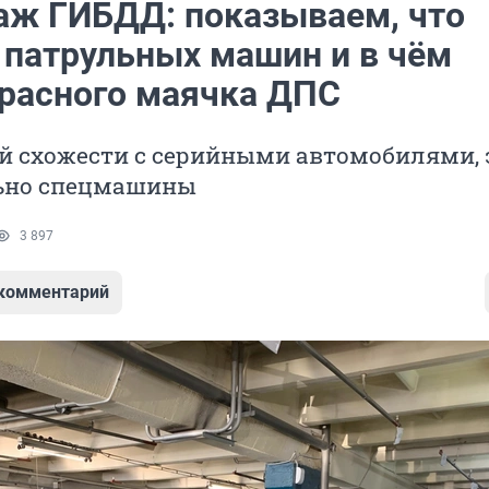
аж ГИБДД: показываем, что
у патрульных машин и в чём
красного маячка ДПС
й схожести с серийными автомобилями, 
ьно спецмашины
3 897
 комментарий