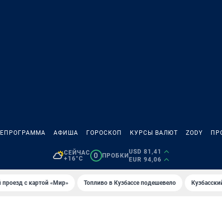
ЛЕПРОГРАММА
АФИША
ГОРОСКОП
КУРСЫ ВАЛЮТ
ZODY
ПР
USD 81,41
СЕЙЧАС
0
ПРОБКИ
+16°C
EUR 94,06
 проезд с картой «Мир»
Топливо в Кузбассе подешевело
Кузбасски