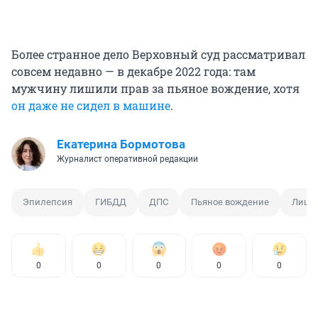
Более странное дело Верховный суд рассматривал
совсем недавно — в декабре 2022 года: там
мужчину лишили прав за пьяное вождение, хотя
он даже не сидел в машине
.
Екатерина Бормотова
Журналист оперативной редакции
Эпилепсия
ГИБДД
ДПС
Пьяное вождение
Лишен
0
0
0
0
0