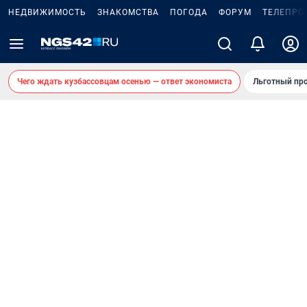
НЕДВИЖИМОСТЬ
ЗНАКОМСТВА
ПОГОДА
ФОРУМ
ТЕЛЕПРО
Чего ждать кузбассовцам осенью — ответ экономиста
Льготный про