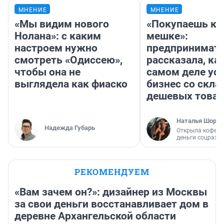
МНЕНИЕ
МНЕНИЕ
«Мы видим нового
«Покупаешь ко
Нолана»: с каким
мешке»:
настроем нужно
предпринимат
смотреть «Одиссею»,
рассказала, как
чтобы она не
самом деле ус
выглядела как фиаско
бизнес со скл
дешевых това
Наталья Шорох
Надежда Губарь
Открыла кофейн
деньги соцразв
РЕКОМЕНДУЕМ
«Вам зачем он?»: дизайнер из Москвы
за свои деньги восстанавливает дом в
деревне Архангельской области