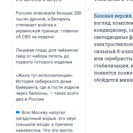
Россию атаковали больше 200
Базовая версия 
тысяч дронов, а Беларусь
взгляд, комплек
стягивает войска к
кондиционер, с
украинской границе: главное
светодиодные ф
об СВО за неделю
электростеклопо
Лицевая гладь для чайников:
сильный 8-клапа
гайд от набора петель до
или серебристы
первого готового изделия
стабилизации, 
появятся позже
«Жила тут интеллигенция».
обойдется мини
История сибирского дома-
бумеранга, где в гости ходили
через балконы, — таких всего
два в России
Всю Москву напугал
загадочный взрыв: его звук
слышали везде, а причина
неизвестна. Что это могло