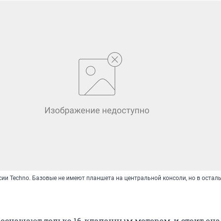
сии Techno. Базовые не имеют планшета на центральной консоли, но в остал
s оснащают только 16-клапанным мотором, и стоит она