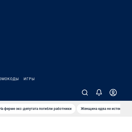
ОМОКОДЫ
ИГРЫ
На ферме экс-депутата погибли работники
Женщина едва не истекла кро