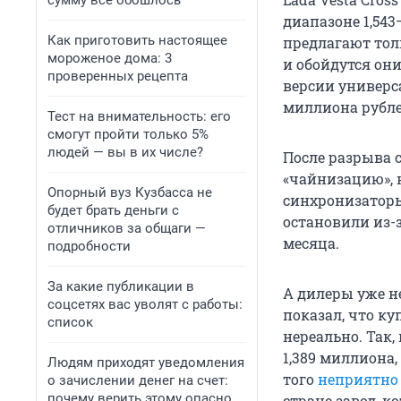
сумму всё обошлось
диапазоне 1,543
Как приготовить настоящее
предлагают тол
мороженое дома: 3
и обойдутся они
проверенных рецепта
версии универса
миллиона рубле
Тест на внимательность: его
смогут пройти только 5%
людей — вы в их числе?
После разрыва 
«чайнизацию», 
Опорный вуз Кузбасса не
синхронизаторы
будет брать деньги с
остановили из-
отличников за общаги —
месяца.
подробности
За какие публикации в
А дилеры уже н
соцсетях вас уволят с работы:
показал, что к
список
нереально. Так
1,389 миллиона,
Людям приходят уведомления
того
неприятно
о зачислении денег на счет:
почему верить этому опасно
стране завод, 