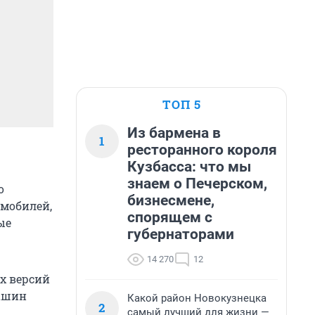
ТОП 5
Из бармена в
1
ресторанного короля
Кузбасса: что мы
знаем о Печерском,
о
бизнесмене,
омобилей,
спорящем с
ые
губернаторами
14 270
12
х версий
машин
Какой район Новокузнецка
2
самый лучший для жизни —