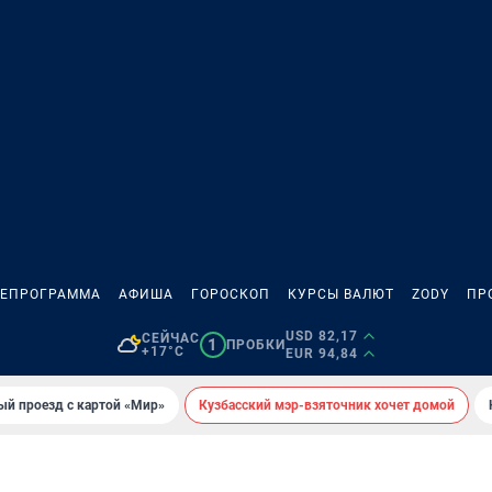
ЛЕПРОГРАММА
АФИША
ГОРОСКОП
КУРСЫ ВАЛЮТ
ZODY
ПР
USD 82,17
СЕЙЧАС
1
ПРОБКИ
+17°C
EUR 94,84
ый проезд с картой «Мир»
Кузбасский мэр-взяточник хочет домой