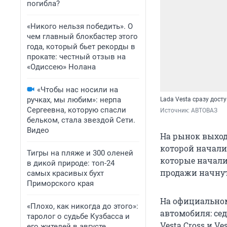
погибла?
«Никого нельзя победить». О
чем главный блокбастер этого
года, который бьет рекорды в
прокате: честный отзыв на
«Одиссею» Нолана
«Чтобы нас носили на
ручках, мы любим»: нерпа
Lada Vesta сразу дост
Сергеевна, которую спасли
Источник: 
АВТОВАЗ
бельком, стала звездой Сети.
Видео
На рынок выход
которой начали
Тигры на пляже и 300 оленей
которые начали
в дикой природе: топ-24
продажи начнут
самых красивых бухт
Приморского края
На официально
«Плохо, как никогда до этого»:
автомобиля: се
таролог о судьбе Кузбасса и
Vesta Cross и Ve
его жителей в августе