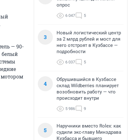
опрос
6 047
5
вый
,
Новый логистический центр
3
за 2 млрд рублей и мост для
него отстроят в Кузбассе —
ель — 90-
подробности
о белый
истемы
6 037
5
ледние
м мотором
Обрушившийся в Кузбассе
4
склад Wildberries планирует
возобновить работу — что
происходит внутри
5 986
9
Наручники вместо Rolex: как
5
судили экс-главу Минздрава
Кузбасса и бывшего