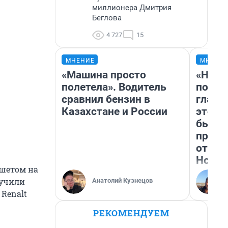
миллионера Дмитрия
Беглова
4 727
15
МНЕНИЕ
МНЕНИ
«Машина просто
«Нико
полетела». Водитель
побед
сравнил бензин в
главн
Казахстане и России
этого
бьет 
прока
отзыв
Нолан
ншетом на
лучили
Анатолий Кузнецов
 Renalt
РЕКОМЕНДУЕМ