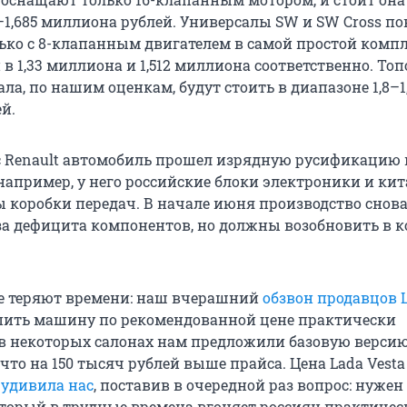
–1,685 миллиона рублей. Универсалы SW и SW Cross по
ько с 8-клапанным двигателем в самой простой комп
 в 1,33 миллиона и 1,512 миллиона соответственно. То
ла, по нашим оценкам, будут стоить в диапазоне 1,8–1
й.
с Renault автомобиль прошел изрядную русификацию 
например, у него российские блоки электроники и ки
 коробки передач. В начале июня производство снов
за дефицита компонентов, но должны возобновить в к
е теряют времени: наш вчерашний
обзвон продавцов 
упить машину по рекомендованной цене практически
, в некоторых салонах нам предложили базовую версию
 что на 150 тысяч рублей выше прайса. Цена Lada Vesta 
 удивила нас
, поставив в очередной раз вопрос: нужен
который в трудные времена вгоняет россиян практичес