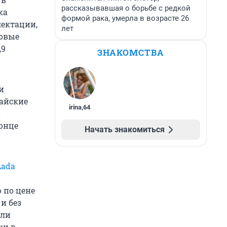
рассказывавшая о борьбе с редкой
ка
формой рака, умерла в возрасте 26
лектации,
лет
повые
,9
ЗНАКОМСТВА
и
тайские
irina
,
64
а
онце
Начать знакомиться
Lada
 по цене
и без
 ли
ки в