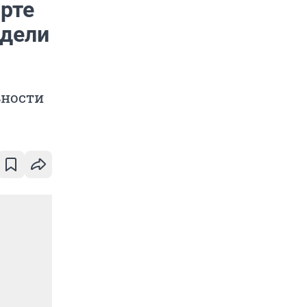
арте
одели
ьности