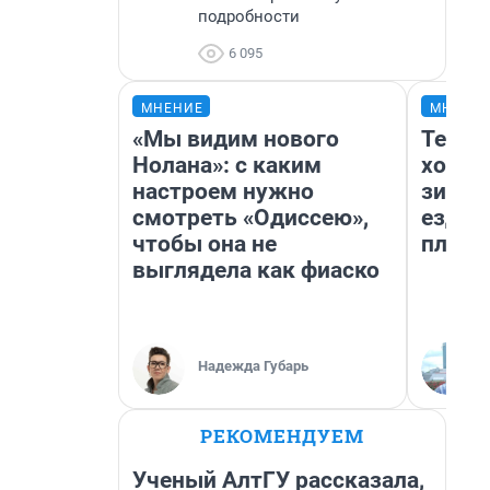
подробности
6 095
МНЕНИЕ
МНЕНИ
«Мы видим нового
Тепло
Нолана»: с каким
холод
настроем нужно
зимой
смотреть «Одиссею»,
ездит
чтобы она не
плюсы
выглядела как фиаско
Надежда Губарь
РЕКОМЕНДУЕМ
Ученый АлтГУ рассказала,