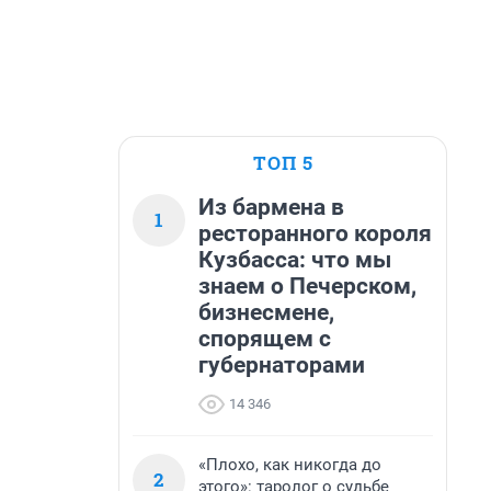
ТОП 5
Из бармена в
1
ресторанного короля
Кузбасса: что мы
знаем о Печерском,
бизнесмене,
спорящем с
губернаторами
14 346
«Плохо, как никогда до
2
этого»: таролог о судьбе