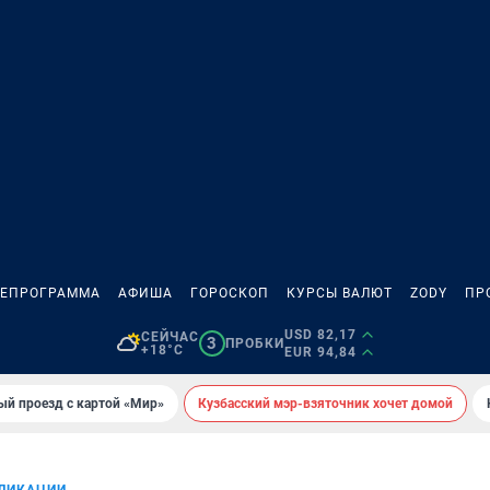
ЛЕПРОГРАММА
АФИША
ГОРОСКОП
КУРСЫ ВАЛЮТ
ZODY
ПР
USD 82,17
СЕЙЧАС
3
ПРОБКИ
+18°C
EUR 94,84
ый проезд с картой «Мир»
Кузбасский мэр-взяточник хочет домой