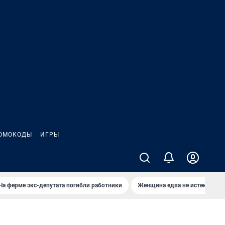
ОМОКОДЫ
ИГРЫ
На ферме экс-депутата погибли работники
Женщина едва не истекла кро