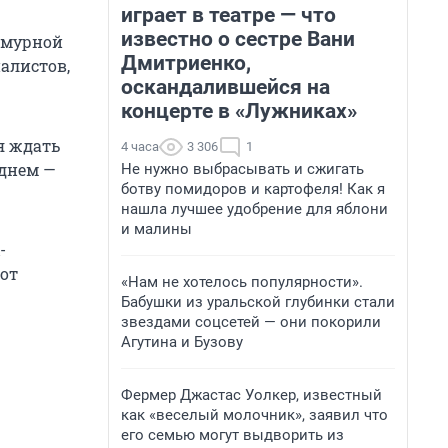
играет в театре — что
известно о сестре Вани
асмурной
Дмитриенко,
алистов,
оскандалившейся на
концерте в «Лужниках»
я ждать
4 часа
3 306
1
 днем —
Не нужно выбрасывать и сжигать
ботву помидоров и картофеля! Как я
нашла лучшее удобрение для яблони
и малины
-
от
«Нам не хотелось популярности».
Бабушки из уральской глубинки стали
звездами соцсетей — они покорили
Агутина и Бузову
Фермер Джастас Уолкер, известный
как «веселый молочник», заявил что
его семью могут выдворить из