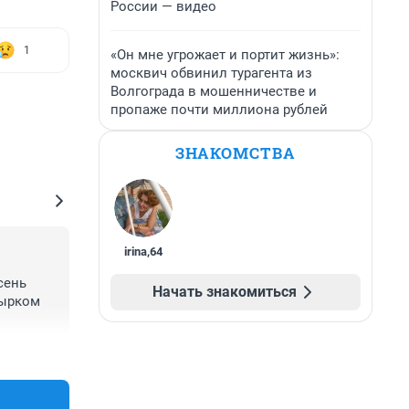
России — видео
1
«Он мне угрожает и портит жизнь»:
москвич обвинил турагента из
Волгограда в мошенничестве и
пропаже почти миллиона рублей
ЗНАКОМСТВА
irina
,
64
ень 
Начать знакомиться
ырком 
+0
–0