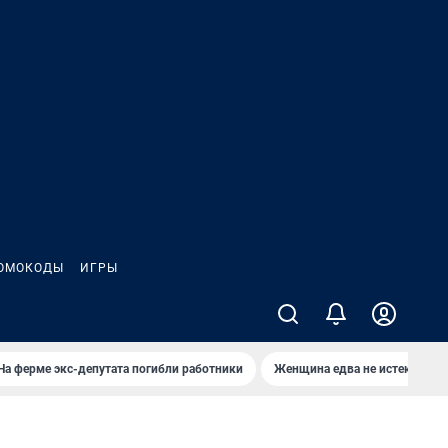
ОМОКОДЫ
ИГРЫ
На ферме экс-депутата погибли работники
Женщина едва не истекла кро