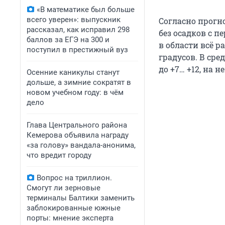
«В математике был больше
всего уверен»: выпускник
Согласно прогно
рассказал, как исправил 298
без осадков с п
баллов за ЕГЭ на 300 и
в области всё 
поступил в престижный вуз
градусов. В сре
до +7… +12, на 
Осенние каникулы станут
дольше, а зимние сократят в
новом учебном году: в чём
дело
Глава Центрального района
Кемерова объявила награду
«за голову» вандала-анонима,
что вредит городу
Вопрос на триллион.
Смогут ли зерновые
терминалы Балтики заменить
заблокированные южные
порты: мнение эксперта