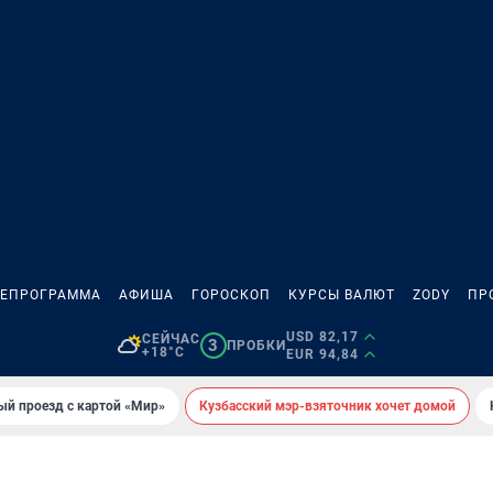
ЛЕПРОГРАММА
АФИША
ГОРОСКОП
КУРСЫ ВАЛЮТ
ZODY
ПР
USD 82,17
СЕЙЧАС
3
ПРОБКИ
+18°C
EUR 94,84
ый проезд с картой «Мир»
Кузбасский мэр-взяточник хочет домой