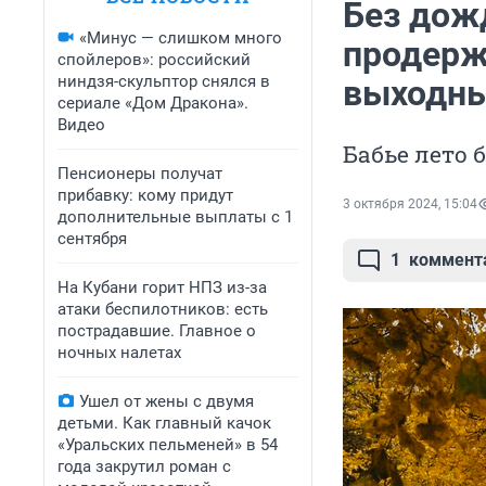
Без дожд
«Минус — слишком много
продержи
спойлеров»: российский
ниндзя-скульптор снялся в
выходн
сериале «Дом Дракона».
Видео
Бабье лето 
Пенсионеры получат
прибавку: кому придут
3 октября 2024, 15:04
дополнительные выплаты с 1
сентября
1
коммент
На Кубани горит НПЗ из-за
атаки беспилотников: есть
пострадавшие. Главное о
ночных налетах
Ушел от жены с двумя
детьми. Как главный качок
«Уральских пельменей» в 54
года закрутил роман с