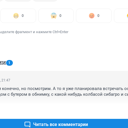
0
0
0
ыделите фрагмент и нажмите Ctrl+Enter
ИИ
1
, 21:47
м конечно, но посмотрим. А то я уже планировала встречать ос
ом с бутером в обнимку, с какой нибудь колбасой сибагро и с
Читать все комментарии