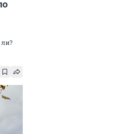
ло
 ли?