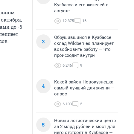
Кузбасса и его жителей в
августе
новном
 октября,
12 875
16
ами до -6
отеплеет
Обрушившийся в Кузбассе
3
сов.
склад Wildberries планирует
возобновить работу — что
происходит внутри
6 246
9
Какой район Новокузнецка
4
самый лучший для жизни —
опрос
6 103
5
Новый логистический центр
5
за 2 млрд рублей и мост для
него отстроят в Кузбассе —