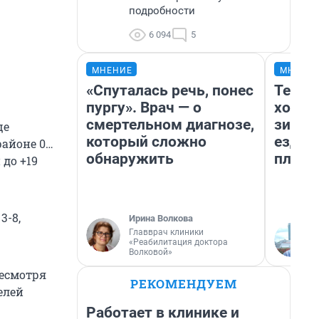
подробности
6 094
5
МНЕНИЕ
МНЕНИ
«Спуталась речь, понес
Тепло
пургу». Врач — о
холод
смертельном диагнозе,
зимой
ще
который сложно
ездит
районе 0…
обнаружить
плюсы
 до +19
3-8,
Ирина Волкова
Главврач клиники
«Реабилитация доктора
Волковой»
Несмотря
РЕКОМЕНДУЕМ
елей
Работает в клинике и