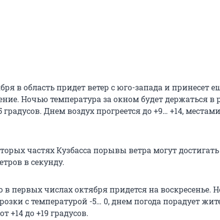
ября в область придет ветер с юго-запада и принесет е
ение. Ночью температура за окном будет держаться в 
5 градусов. Днем воздух прогреется до +9… +14, местами
торых частях Кузбасса порывы ветра могут достигать 
етров в секунду.
о в первых числах октября придется на воскресенье. 
озки с температурой -5… 0, днем погода порадует жит
т +14 до +19 градусов.