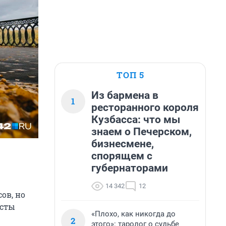
ТОП 5
Из бармена в
1
ресторанного короля
Кузбасса: что мы
знаем о Печерском,
бизнесмене,
спорящем с
губернаторами
14 342
12
ов, но
исты
«Плохо, как никогда до
2
этого»: таролог о судьбе