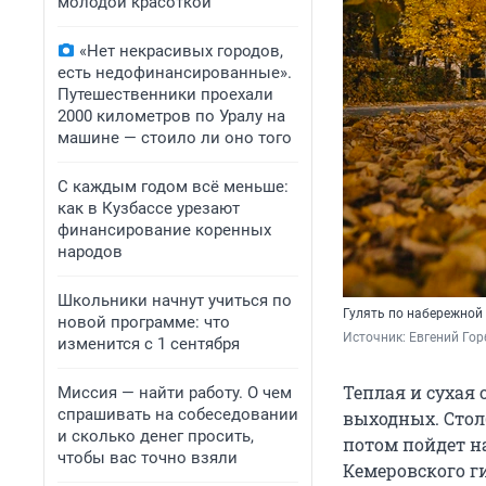
молодой красоткой
«Нет некрасивых городов,
есть недофинансированные».
Путешественники проехали
2000 километров по Уралу на
машине — стоило ли оно того
С каждым годом всё меньше:
как в Кузбассе урезают
финансирование коренных
народов
Школьники начнут учиться по
Гулять по набережной 
новой программе: что
Источник: 
Евгений Гор
изменится с 1 сентября
Теплая и сухая 
Миссия — найти работу. О чем
спрашивать на собеседовании
выходных. Стол
и сколько денег просить,
потом пойдет н
чтобы вас точно взяли
Кемеровского г