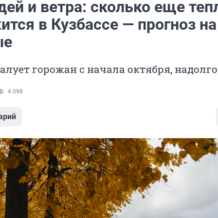
ей и ветра: сколько еще теп
тся в Кузбассе — прогноз на
ые
балует горожан с начала октября, надолго
4 098
арий