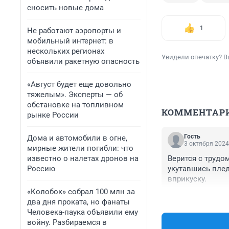
сносить новые дома
1
Не работают аэропорты и
мобильный интернет: в
нескольких регионах
Увидели опечатку? В
объявили ракетную опасность
«Август будет еще довольно
тяжелым». Эксперты — об
обстановке на топливном
КОММЕНТАР
рынке России
Гость
Дома и автомобили в огне,
3 октября 2024
мирные жители погибли: что
известно о налетах дронов на
Верится с трудо
Россию
укутавшись плед
вприкуску.
«Колобок» собрал 100 млн за
два дня проката, но фанаты
Человека-паука объявили ему
войну. Разбираемся в